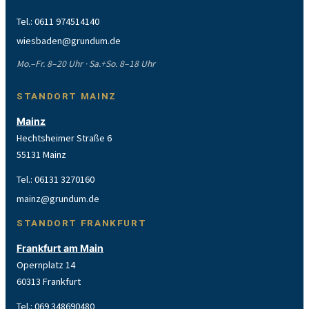
Tel.:
0611 974514140
wiesbaden@grundum.de
Mo.–Fr. 8–20 Uhr · Sa.+So. 8–18 Uhr
STANDORT MAINZ
Mainz
Hechtsheimer Straße 6
55131 Mainz
Tel.:
06131 3270160
mainz@grundum.de
STANDORT FRANKFURT
Frankfurt am Main
Opernplatz 14
60313 Frankfurt
Tel.:
069 348690480