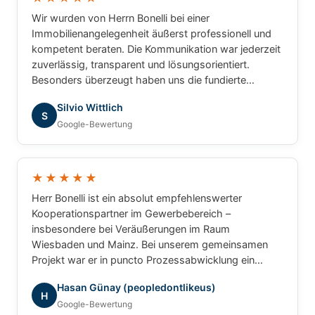
Wir wurden von Herrn Bonelli bei einer
Immobilienangelegenheit äußerst professionell und
kompetent beraten. Die Kommunikation war jederzeit
zuverlässig, transparent und lösungsorientiert.
Besonders überzeugt haben uns die fundierte
Marktkenntnis, die schnelle Bearbeitung unserer
Silvio Wittlich
Anliegen und das sehr gute Verständnis für die
S
Google-Bewertung
besonderen Anforderungen. Wir haben uns während
des gesamten Prozesses bestens betreut gefühlt
und können Herrn Bonelli uneingeschränkt
weiterempfehlen. Vielen Dank für die hervorragende
★★★★★
Zusammenarbeit!
Herr Bonelli ist ein absolut empfehlenswerter
Kooperationspartner im Gewerbebereich –
insbesondere bei Veräußerungen im Raum
Wiesbaden und Mainz. Bei unserem gemeinsamen
Projekt war er in puncto Prozessabwicklung ein
unschlagbarer Partner: professionell, strukturiert und
Hasan Günay (peopledontlikeus)
ergebnisorientiert. Für gewerbliche Transaktionen
H
Google-Bewertung
würde ich jederzeit wieder mit ihm