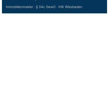
Immobilienmakler · § 34c GewO · IHK Wiesbaden