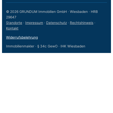
© 2026 GRUNDUM Immobilien GmbH · Wiesbaden · HRB
29647
Standorte
·
Impressum
·
Datenschutz
·
Rechtshinweis
·
Kontakt
Widerrufsbelehrung
Immobilienmakler · § 34c GewO · IHK Wiesbaden