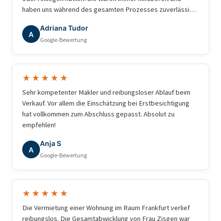
haben uns während des gesamten Prozesses zuverlässig
begleitet. Wir können die Agentur mit gutem Gewissen
Adriana Tudor
weiterempfehlen.
A
Google-Bewertung
★★★★★
Sehr kompetenter Makler und reibungsloser Ablauf beim
Verkauf. Vor allem die Einschätzung bei Erstbesichtigung
hat vollkommen zum Abschluss gepasst. Absolut zu
empfehlen!
Anja S
A
Google-Bewertung
★★★★★
Die Vermietung einer Wohnung im Raum Frankfurt verlief
reibungslos. Die Gesamtabwicklung von Frau Zisgen war