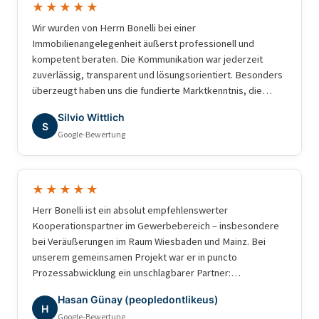
★★★★★
Wir wurden von Herrn Bonelli bei einer
Immobilienangelegenheit äußerst professionell und
kompetent beraten. Die Kommunikation war jederzeit
zuverlässig, transparent und lösungsorientiert. Besonders
überzeugt haben uns die fundierte Marktkenntnis, die
schnelle Bearbeitung unserer Anliegen und das sehr gute
Silvio Wittlich
Verständnis für die besonderen Anforderungen. Wir haben
S
Google-Bewertung
uns während des gesamten Prozesses bestens betreut
gefühlt und können Herrn Bonelli uneingeschränkt
weiterempfehlen. Vielen Dank für die hervorragende
Zusammenarbeit!
★★★★★
Herr Bonelli ist ein absolut empfehlenswerter
Kooperationspartner im Gewerbebereich – insbesondere
bei Veräußerungen im Raum Wiesbaden und Mainz. Bei
unserem gemeinsamen Projekt war er in puncto
Prozessabwicklung ein unschlagbarer Partner:
professionell, strukturiert und ergebnisorientiert. Für
Hasan Günay (peopledontlikeus)
gewerbliche Transaktionen würde ich jederzeit wieder mit
H
Google-Bewertung