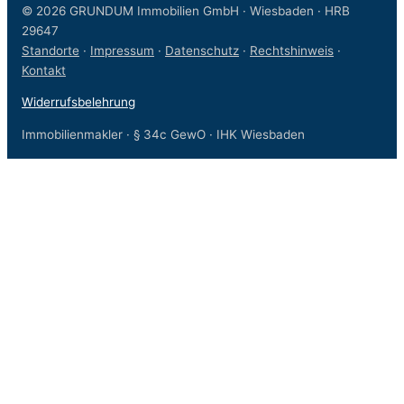
© 2026 GRUNDUM Immobilien GmbH · Wiesbaden · HRB
29647
Standorte
·
Impressum
·
Datenschutz
·
Rechtshinweis
·
Kontakt
Widerrufsbelehrung
Immobilienmakler · § 34c GewO · IHK Wiesbaden