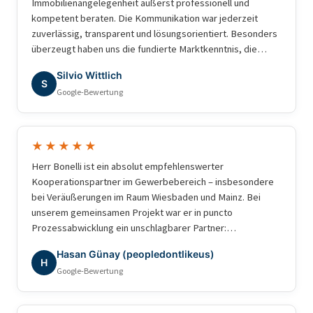
Immobilienangelegenheit äußerst professionell und
kompetent beraten. Die Kommunikation war jederzeit
zuverlässig, transparent und lösungsorientiert. Besonders
überzeugt haben uns die fundierte Marktkenntnis, die
schnelle Bearbeitung unserer Anliegen und das sehr gute
Silvio Wittlich
Verständnis für die besonderen Anforderungen. Wir haben
S
Google-Bewertung
uns während des gesamten Prozesses bestens betreut
gefühlt und können Herrn Bonelli uneingeschränkt
weiterempfehlen. Vielen Dank für die hervorragende
Zusammenarbeit!
★★★★★
Herr Bonelli ist ein absolut empfehlenswerter
Kooperationspartner im Gewerbebereich – insbesondere
bei Veräußerungen im Raum Wiesbaden und Mainz. Bei
unserem gemeinsamen Projekt war er in puncto
Prozessabwicklung ein unschlagbarer Partner:
professionell, strukturiert und ergebnisorientiert. Für
Hasan Günay (peopledontlikeus)
gewerbliche Transaktionen würde ich jederzeit wieder mit
H
Google-Bewertung
ihm zusammenarbeiten.