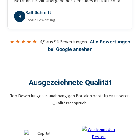
Notar bis hin zur Übergabe des Gebäudes mit Rat und Tat
zur Seite gestanden. Nochmals vielen Dank für die tolle
Ralf Schmitt
Zusammenarbeit. Beste Grüße
R
Google-Bewertung
★★★★★
4,9 aus 94 Bewertungen ·
Alle Bewertungen
bei Google ansehen
Ausgezeichnete Qualität
Top-Bewertungen in unabhängigen Portalen bestätigen unseren
Qualitätsanspruch.