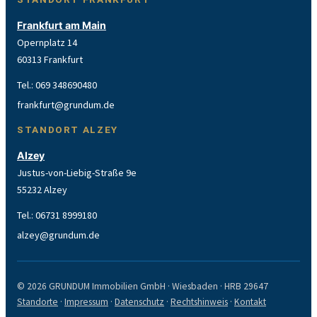
Frankfurt am Main
Opernplatz 14
60313 Frankfurt
Tel.:
069 348690480
frankfurt@grundum.de
STANDORT ALZEY
Alzey
Justus-von-Liebig-Straße 9e
55232 Alzey
Tel.:
06731 8999180
alzey@grundum.de
© 2026 GRUNDUM Immobilien GmbH · Wiesbaden · HRB 29647
Standorte
·
Impressum
·
Datenschutz
·
Rechtshinweis
·
Kontakt