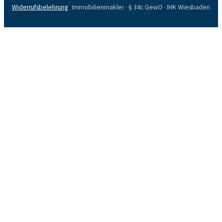
Widerrufsbelehrung
Immobilienmakler · § 34c GewO · IHK Wiesbaden