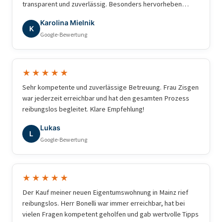
transparent und zuverlässig. Besonders hervorheben
möchte ich die hervorragende Betreuung durch Frau
Karolina Mielnik
Carolin: stets freundlich, kompetent, engagiert und
K
Google-Bewertung
jederzeit erreichbar für Fragen. Die Vermarktung wurde
hochwertig und zielgerichtet umgesetzt, Besichtigungen
waren bestens organisiert, und auch die Preisstrategie
erwies sich als genau richtig. Man merkt, dass hier viel
★★★★★
Erfahrung, Marktkenntnis und echtes Interesse am Kunden
Sehr kompetente und zuverlässige Betreuung. Frau Zisgen
dahintersteckt. Dank der professionellen Unterstützung
war jederzeit erreichbar und hat den gesamten Prozess
fühlte ich mich während des gesamten Verkaufsprozesses
reibungslos begleitet. Klare Empfehlung!
sicher und bestens aufgehoben. Der Verkauf wurde
schneller als erwartet und zu einem sehr guten Preis
Lukas
L
abgeschlossen. Vielen Dank für die ausgezeichnete
Google-Bewertung
Zusammenarbeit — jederzeit gerne wieder!
★★★★★
Der Kauf meiner neuen Eigentumswohnung in Mainz rief
reibungslos. Herr Bonelli war immer erreichbar, hat bei
vielen Fragen kompetent geholfen und gab wertvolle Tipps