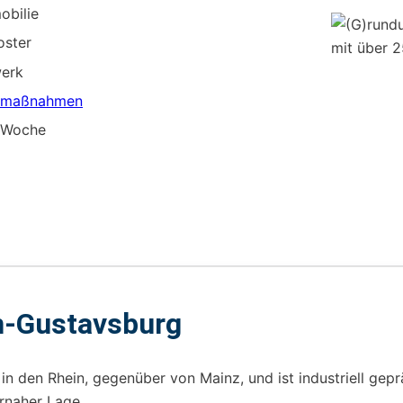
obilie
oster
werk
emaßnahmen
e Woche
m-Gustavsburg
 den Rhein, gegenüber von Mainz, und ist industriell gepr
rnaher Lage.