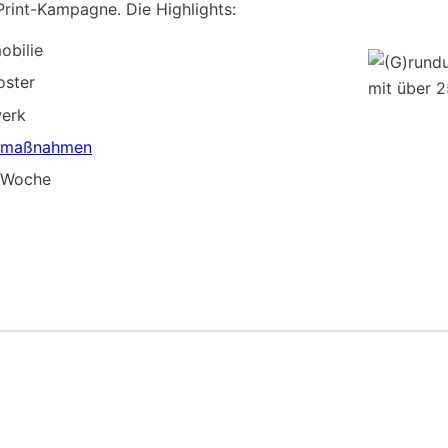
rint-Kampagne. Die Highlights:
obilie
oster
werk
emaßnahmen
e Woche