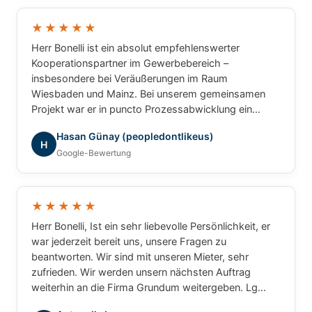
und können Herrn Bonelli uneingeschränkt
weiterempfehlen. Vielen Dank für die hervorragende
★★★★★
Zusammenarbeit!
Herr Bonelli ist ein absolut empfehlenswerter
Kooperationspartner im Gewerbebereich –
insbesondere bei Veräußerungen im Raum
Wiesbaden und Mainz. Bei unserem gemeinsamen
Projekt war er in puncto Prozessabwicklung ein
unschlagbarer Partner: professionell, strukturiert und
Hasan Günay (peopledontlikeus)
ergebnisorientiert. Für gewerbliche Transaktionen
H
Google-Bewertung
würde ich jederzeit wieder mit ihm
zusammenarbeiten.
★★★★★
Herr Bonelli, Ist ein sehr liebevolle Persönlichkeit, er
war jederzeit bereit uns, unsere Fragen zu
beantworten. Wir sind mit unseren Mieter, sehr
zufrieden. Wir werden unsern nächsten Auftrag
weiterhin an die Firma Grundum weitergeben. Lg
Luca