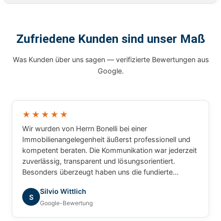
Zufriedene Kunden sind unser Maß
Was Kunden über uns sagen — verifizierte Bewertungen aus
Google.
★★★★★
Wir wurden von Herrn Bonelli bei einer
Immobilienangelegenheit äußerst professionell und
kompetent beraten. Die Kommunikation war jederzeit
zuverlässig, transparent und lösungsorientiert.
Besonders überzeugt haben uns die fundierte
Marktkenntnis, die schnelle Bearbeitung unserer
Silvio Wittlich
Anliegen und das sehr gute Verständnis für die
S
Google-Bewertung
besonderen Anforderungen. Wir haben uns während
des gesamten Prozesses bestens betreut gefühlt