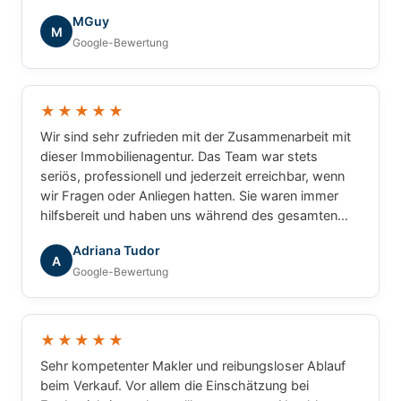
die tolle Zusammenarbeit!
MGuy
M
Google-Bewertung
★★★★★
Wir sind sehr zufrieden mit der Zusammenarbeit mit
dieser Immobilienagentur. Das Team war stets
seriös, professionell und jederzeit erreichbar, wenn
wir Fragen oder Anliegen hatten. Sie waren immer
hilfsbereit und haben uns während des gesamten
Prozesses zuverlässig begleitet. Wir können die
Adriana Tudor
Agentur mit gutem Gewissen weiterempfehlen.
A
Google-Bewertung
★★★★★
Sehr kompetenter Makler und reibungsloser Ablauf
beim Verkauf. Vor allem die Einschätzung bei