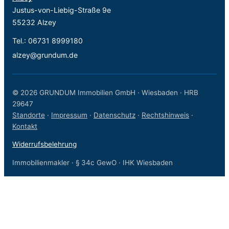
Justus-von-Liebig-Straße 9e
55232 Alzey
Tel.:
06731 8999180
alzey@grundum.de
© 2026 GRUNDUM Immobilien GmbH · Wiesbaden · HRB
29647
Standorte
·
Impressum
·
Datenschutz
·
Rechtshinweis
·
Kontakt
Widerrufsbelehrung
Immobilienmakler · § 34c GewO · IHK Wiesbaden