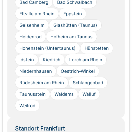
Bad Camberg
Bad Schwalbach
Eltville am Rhein
Eppstein
Geisenheim
Glashütten (Taunus)
Heidenrod
Hofheim am Taunus
Hohenstein (Untertaunus)
Hünstetten
Idstein
Kiedrich
Lorch am Rhein
Niedernhausen
Oestrich-Winkel
Rüdesheim am Rhein
Schlangenbad
Taunusstein
Waldems
Walluf
Weilrod
Standort Frankfurt