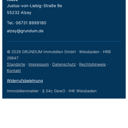
Justus-von-Liebig-Straße 9e
55232 Alzey
Tel.:
06731 8999180
alzey@grundum.de
© 2026 GRUNDUM Immobilien GmbH · Wiesbaden · HRB
29647
Standorte
·
Impressum
·
Datenschutz
·
Rechtshinweis
·
Kontakt
Widerrufsbelehrung
Immobilienmakler · § 34c GewO · IHK Wiesbaden