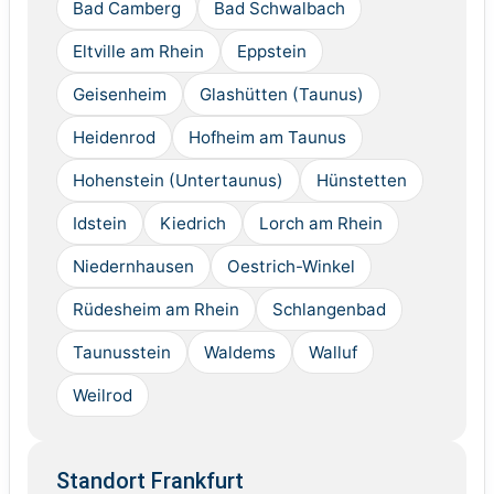
Bad Camberg
Bad Schwalbach
Eltville am Rhein
Eppstein
Geisenheim
Glashütten (Taunus)
Heidenrod
Hofheim am Taunus
Hohenstein (Untertaunus)
Hünstetten
Idstein
Kiedrich
Lorch am Rhein
Niedernhausen
Oestrich-Winkel
Rüdesheim am Rhein
Schlangenbad
Taunusstein
Waldems
Walluf
Weilrod
Standort Frankfurt