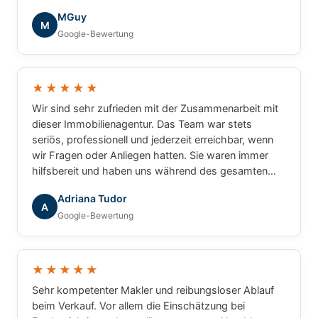
die tolle Zusammenarbeit!
MGuy
M
Google-Bewertung
★★★★★
Wir sind sehr zufrieden mit der Zusammenarbeit mit
dieser Immobilienagentur. Das Team war stets
seriös, professionell und jederzeit erreichbar, wenn
wir Fragen oder Anliegen hatten. Sie waren immer
hilfsbereit und haben uns während des gesamten
Prozesses zuverlässig begleitet. Wir können die
Adriana Tudor
Agentur mit gutem Gewissen weiterempfehlen.
A
Google-Bewertung
★★★★★
Sehr kompetenter Makler und reibungsloser Ablauf
beim Verkauf. Vor allem die Einschätzung bei