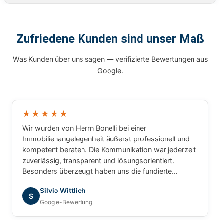
Zufriedene Kunden sind unser Maß
Was Kunden über uns sagen — verifizierte Bewertungen aus
Google.
★★★★★
Wir wurden von Herrn Bonelli bei einer
Immobilienangelegenheit äußerst professionell und
kompetent beraten. Die Kommunikation war jederzeit
zuverlässig, transparent und lösungsorientiert.
Besonders überzeugt haben uns die fundierte
Marktkenntnis, die schnelle Bearbeitung unserer
Silvio Wittlich
Anliegen und das sehr gute Verständnis für die
S
Google-Bewertung
besonderen Anforderungen. Wir haben uns während
des gesamten Prozesses bestens betreut gefühlt