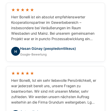
und können Herrn Bonelli uneingeschränkt
weiterempfehlen. Vielen Dank für die hervorragende
★★★★★
Zusammenarbeit!
Herr Bonelli ist ein absolut empfehlenswerter
Kooperationspartner im Gewerbebereich –
insbesondere bei Veräußerungen im Raum
Wiesbaden und Mainz. Bei unserem gemeinsamen
Projekt war er in puncto Prozessabwicklung ein
unschlagbarer Partner: professionell, strukturiert und
Hasan Günay (peopledontlikeus)
ergebnisorientiert. Für gewerbliche Transaktionen
H
Google-Bewertung
würde ich jederzeit wieder mit ihm
zusammenarbeiten.
★★★★★
Herr Bonelli, Ist ein sehr liebevolle Persönlichkeit, er
war jederzeit bereit uns, unsere Fragen zu
beantworten. Wir sind mit unseren Mieter, sehr
zufrieden. Wir werden unsern nächsten Auftrag
weiterhin an die Firma Grundum weitergeben. Lg
Luca