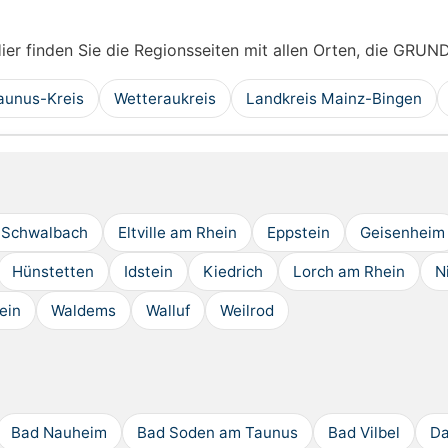
Hier finden Sie die Regionsseiten mit allen Orten, die GRUN
aunus-Kreis
Wetteraukreis
Landkreis Mainz-Bingen
 Schwalbach
Eltville am Rhein
Eppstein
Geisenheim
Hünstetten
Idstein
Kiedrich
Lorch am Rhein
N
ein
Waldems
Walluf
Weilrod
Bad Nauheim
Bad Soden am Taunus
Bad Vilbel
Da