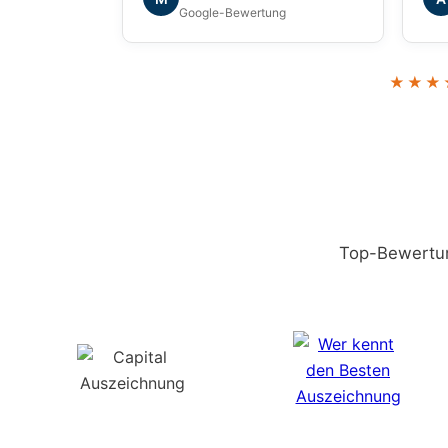
gefühlt. Vielen Dank für die tolle
hab
Google-Bewertung
Zusammenarbeit!
ges
zuv
kön
★★★
Gew
Top-Bewertun