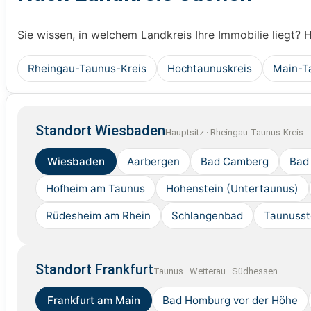
Sie wissen, in welchem Landkreis Ihre Immobilie liegt? 
Rheingau-Taunus-Kreis
Hochtaunuskreis
Main-T
Standort Wiesbaden
Hauptsitz · Rheingau-Taunus-Kreis
Wiesbaden
Aarbergen
Bad Camberg
Bad
Hofheim am Taunus
Hohenstein (Untertaunus)
Rüdesheim am Rhein
Schlangenbad
Taunusst
Standort Frankfurt
Taunus · Wetterau · Südhessen
Frankfurt am Main
Bad Homburg vor der Höhe