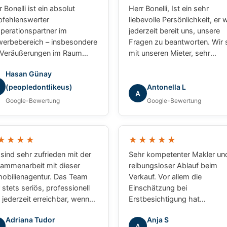
 Bonelli ist ein absolut
Herr Bonelli, Ist ein sehr
fehlenswerter
liebevolle Persönlichkeit, er 
perationspartner im
jederzeit bereit uns, unsere
erbebereich – insbesondere
Fragen zu beantworten. Wir 
 Veräußerungen im Raum
mit unseren Mieter, sehr
sbaden und Mainz. Bei
zufrieden. Wir werden unser
Hasan Günay
erem gemeinsamen Projekt
nächsten Auftrag weiterhin 
 er in puncto
die Firma Grundum weiterge
(peopledontlikeus)
Antonella L
A
zessabwicklung ein
Lg Luca
Google-Bewertung
Google-Bewertung
chlagbarer Partner:
essionell, strukturiert und
ebnisorientiert. Für
★★★★
★★★★★
erbliche Transaktionen
de ich jederzeit wieder mit
 sind sehr zufrieden mit der
Sehr kompetenter Makler un
 zusammenarbeiten.
ammenarbeit mit dieser
reibungsloser Ablauf beim
obilienagentur. Das Team
Verkauf. Vor allem die
 stets seriös, professionell
Einschätzung bei
 jederzeit erreichbar, wenn
Erstbesichtigung hat
 Fragen oder Anliegen hatten.
vollkommen zum Abschluss
Adriana Tudor
Anja S
 waren immer hilfsbereit und
gepasst. Absolut zu empfehl
A