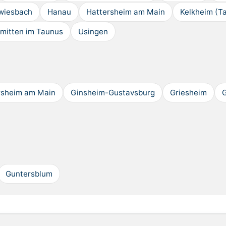
wiesbach
Hanau
Hattersheim am Main
Kelkheim (T
mitten im Taunus
Usingen
rsheim am Main
Ginsheim-Gustavsburg
Griesheim
Guntersblum