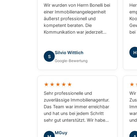
Wir wurden von Herrn Bonelli bei
Herr
einer Immobilienangelegenheit
emp
äußerst professionell und
Koo
kompetent beraten. Die
Gew
Kommunikation war jederzeit
bei
zuverlässig, transparent und
Wie
lösungsorientiert. Besonders
uns
überzeugt haben uns die
war
H
Silvio Wittlich
S
fundierte Marktkenntnis, die
Pro
Google-Bewertung
schnelle Bearbeitung unserer
uns
Anliegen und das sehr gute
prof
Verständnis für die besonderen
erg
★★★★★
★
Anforderungen. Wir haben uns
gew
während des gesamten
wür
Sehr professionelle und
Wir
Prozesses bestens betreut
ihm
zuverlässige Immobilienagentur.
Zus
gefühlt und können Herrn Bonelli
Das Team war immer erreichbar
Imm
uneingeschränkt
und hat uns bei jedem Schritt
war
weiterempfehlen. Vielen Dank
sehr gut unterstützt. Wir haben
und
für die hervorragende
uns während des gesamten
wir
MGuy
Zusammenarbeit!
Kaufprozesses gut betreut
Sie
M
A