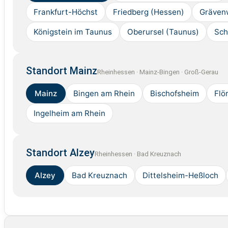
Frankfurt-Höchst
Friedberg (Hessen)
Gräven
Königstein im Taunus
Oberursel (Taunus)
Sch
Standort Mainz
Rheinhessen · Mainz-Bingen · Groß-Gerau
Mainz
Bingen am Rhein
Bischofsheim
Flö
Ingelheim am Rhein
Standort Alzey
Rheinhessen · Bad Kreuznach
Alzey
Bad Kreuznach
Dittelsheim-Heßloch