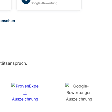
war sehr angenehm. Ich kann
Google-Bewertung
die Grundum Immobilien GmbH
ohne Einschränkung empfehlen.
 ansehen
tätsanspruch.