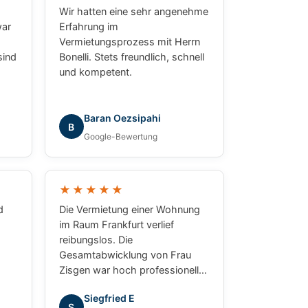
Wir hatten eine sehr angenehme
war
Erfahrung im
Vermietungsprozess mit Herrn
sind
Bonelli. Stets freundlich, schnell
und kompetent.
n
an
ben.
Baran Oezsipahi
B
Google-Bewertung
★★★★★
d
Die Vermietung einer Wohnung
im Raum Frankfurt verlief
reibungslos. Die
Gesamtabwicklung von Frau
Zisgen war hoch professionell
und erfolgreich. Der Kontakt mit
Siegfried E
en!
Herrn Bonelli und Frau Zisgen
S