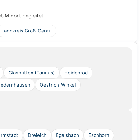
DUM dort begleitet:
Landkreis Groß-Gerau
Glashütten (Taunus)
Heidenrod
iedernhausen
Oestrich-Winkel
rmstadt
Dreieich
Egelsbach
Eschborn