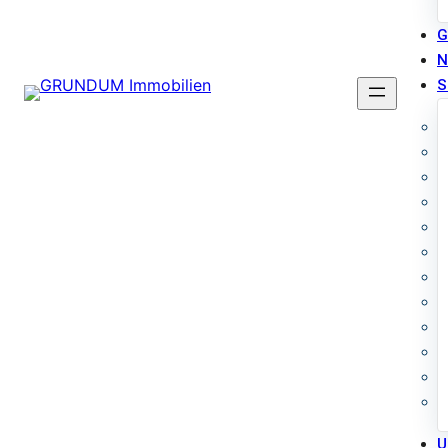
G
N
S
U