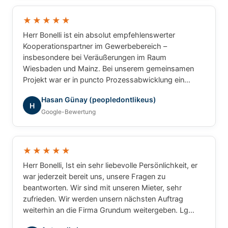
und können Herrn Bonelli uneingeschränkt
weiterempfehlen. Vielen Dank für die hervorragende
★★★★★
Zusammenarbeit!
Herr Bonelli ist ein absolut empfehlenswerter
Kooperationspartner im Gewerbebereich –
insbesondere bei Veräußerungen im Raum
Wiesbaden und Mainz. Bei unserem gemeinsamen
Projekt war er in puncto Prozessabwicklung ein
unschlagbarer Partner: professionell, strukturiert und
Hasan Günay (peopledontlikeus)
ergebnisorientiert. Für gewerbliche Transaktionen
H
Google-Bewertung
würde ich jederzeit wieder mit ihm
zusammenarbeiten.
★★★★★
Herr Bonelli, Ist ein sehr liebevolle Persönlichkeit, er
war jederzeit bereit uns, unsere Fragen zu
beantworten. Wir sind mit unseren Mieter, sehr
zufrieden. Wir werden unsern nächsten Auftrag
weiterhin an die Firma Grundum weitergeben. Lg
Luca