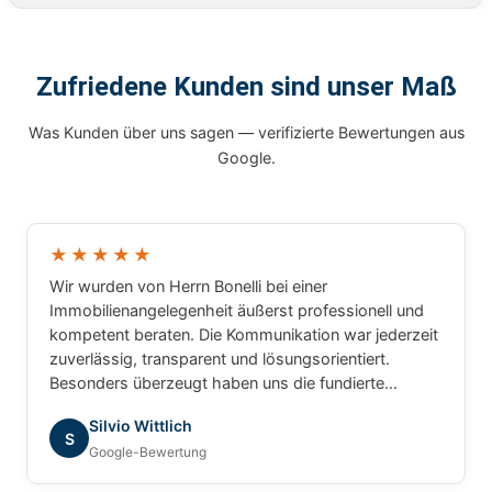
Zufriedene Kunden sind unser Maß
Was Kunden über uns sagen — verifizierte Bewertungen aus
Google.
★★★★★
Wir wurden von Herrn Bonelli bei einer
Immobilienangelegenheit äußerst professionell und
kompetent beraten. Die Kommunikation war jederzeit
zuverlässig, transparent und lösungsorientiert.
Besonders überzeugt haben uns die fundierte
Marktkenntnis, die schnelle Bearbeitung unserer
Silvio Wittlich
Anliegen und das sehr gute Verständnis für die
S
Google-Bewertung
besonderen Anforderungen. Wir haben uns während
des gesamten Prozesses bestens betreut gefühlt