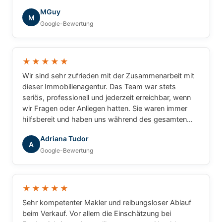
die tolle Zusammenarbeit!
MGuy
M
Google-Bewertung
★★★★★
Wir sind sehr zufrieden mit der Zusammenarbeit mit
dieser Immobilienagentur. Das Team war stets
seriös, professionell und jederzeit erreichbar, wenn
wir Fragen oder Anliegen hatten. Sie waren immer
hilfsbereit und haben uns während des gesamten
Prozesses zuverlässig begleitet. Wir können die
Adriana Tudor
Agentur mit gutem Gewissen weiterempfehlen.
A
Google-Bewertung
★★★★★
Sehr kompetenter Makler und reibungsloser Ablauf
beim Verkauf. Vor allem die Einschätzung bei