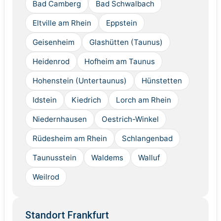
Bad Camberg
Bad Schwalbach
Eltville am Rhein
Eppstein
Geisenheim
Glashütten (Taunus)
Heidenrod
Hofheim am Taunus
Hohenstein (Untertaunus)
Hünstetten
Idstein
Kiedrich
Lorch am Rhein
Niedernhausen
Oestrich-Winkel
Rüdesheim am Rhein
Schlangenbad
Taunusstein
Waldems
Walluf
Weilrod
Standort Frankfurt