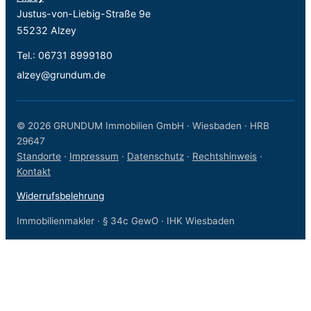
Justus-von-Liebig-Straße 9e
55232 Alzey
Tel.:
06731 8999180
alzey@grundum.de
© 2026 GRUNDUM Immobilien GmbH · Wiesbaden · HRB
29647
Standorte
·
Impressum
·
Datenschutz
·
Rechtshinweis
·
Kontakt
Widerrufsbelehrung
Immobilienmakler · § 34c GewO · IHK Wiesbaden