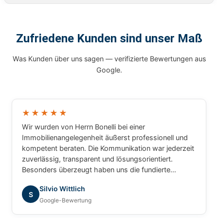
Zufriedene Kunden sind unser Maß
Was Kunden über uns sagen — verifizierte Bewertungen aus
Google.
★★★★★
Wir wurden von Herrn Bonelli bei einer
Immobilienangelegenheit äußerst professionell und
kompetent beraten. Die Kommunikation war jederzeit
zuverlässig, transparent und lösungsorientiert.
Besonders überzeugt haben uns die fundierte
Marktkenntnis, die schnelle Bearbeitung unserer
Silvio Wittlich
Anliegen und das sehr gute Verständnis für die
S
Google-Bewertung
besonderen Anforderungen. Wir haben uns während
des gesamten Prozesses bestens betreut gefühlt