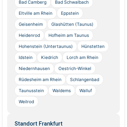
Bad Camberg
Bad Schwalbach
Eltville am Rhein
Eppstein
Geisenheim
Glashütten (Taunus)
Heidenrod
Hofheim am Taunus
Hohenstein (Untertaunus)
Hünstetten
Idstein
Kiedrich
Lorch am Rhein
Niedernhausen
Oestrich-Winkel
Rüdesheim am Rhein
Schlangenbad
Taunusstein
Waldems
Walluf
Weilrod
Standort Frankfurt