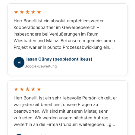
und können Herrn Bonelli uneingeschränkt
weiterempfehlen. Vielen Dank für die hervorragende
★★★★★
Zusammenarbeit!
Herr Bonelli ist ein absolut empfehlenswerter
Kooperationspartner im Gewerbebereich –
insbesondere bei Veräußerungen im Raum
Wiesbaden und Mainz. Bei unserem gemeinsamen
Projekt war er in puncto Prozessabwicklung ein
unschlagbarer Partner: professionell, strukturiert und
Hasan Günay (peopledontlikeus)
ergebnisorientiert. Für gewerbliche Transaktionen
H
Google-Bewertung
würde ich jederzeit wieder mit ihm
zusammenarbeiten.
★★★★★
Herr Bonelli, Ist ein sehr liebevolle Persönlichkeit, er
war jederzeit bereit uns, unsere Fragen zu
beantworten. Wir sind mit unseren Mieter, sehr
zufrieden. Wir werden unsern nächsten Auftrag
weiterhin an die Firma Grundum weitergeben. Lg
Luca