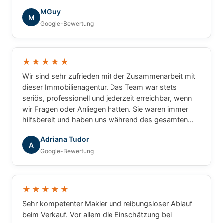
die tolle Zusammenarbeit!
MGuy
M
Google-Bewertung
★★★★★
Wir sind sehr zufrieden mit der Zusammenarbeit mit
dieser Immobilienagentur. Das Team war stets
seriös, professionell und jederzeit erreichbar, wenn
wir Fragen oder Anliegen hatten. Sie waren immer
hilfsbereit und haben uns während des gesamten
Prozesses zuverlässig begleitet. Wir können die
Adriana Tudor
Agentur mit gutem Gewissen weiterempfehlen.
A
Google-Bewertung
★★★★★
Sehr kompetenter Makler und reibungsloser Ablauf
beim Verkauf. Vor allem die Einschätzung bei