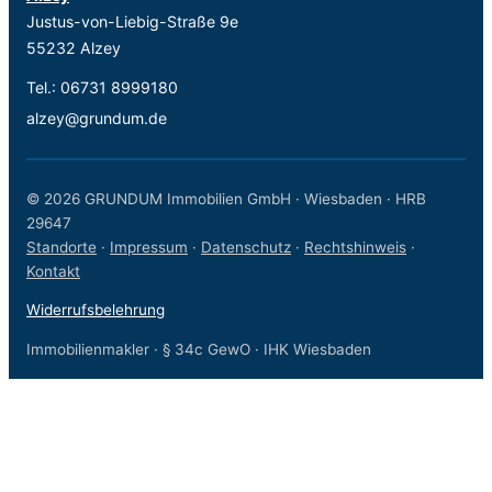
Justus-von-Liebig-Straße 9e
55232 Alzey
Tel.:
06731 8999180
alzey@grundum.de
© 2026 GRUNDUM Immobilien GmbH · Wiesbaden · HRB
29647
Standorte
·
Impressum
·
Datenschutz
·
Rechtshinweis
·
Kontakt
Widerrufsbelehrung
Immobilienmakler · § 34c GewO · IHK Wiesbaden