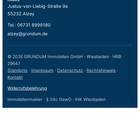
Justus-von-Liebig-Straße 9e
55232 Alzey
Tel.:
06731 8999180
alzey@grundum.de
© 2026 GRUNDUM Immobilien GmbH · Wiesbaden · HRB
29647
Standorte
·
Impressum
·
Datenschutz
·
Rechtshinweis
·
Kontakt
Widerrufsbelehrung
Immobilienmakler · § 34c GewO · IHK Wiesbaden