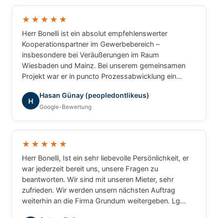
und können Herrn Bonelli uneingeschränkt
weiterempfehlen. Vielen Dank für die hervorragende
★★★★★
Zusammenarbeit!
Herr Bonelli ist ein absolut empfehlenswerter
Kooperationspartner im Gewerbebereich –
insbesondere bei Veräußerungen im Raum
Wiesbaden und Mainz. Bei unserem gemeinsamen
Projekt war er in puncto Prozessabwicklung ein
unschlagbarer Partner: professionell, strukturiert und
Hasan Günay (peopledontlikeus)
ergebnisorientiert. Für gewerbliche Transaktionen
H
Google-Bewertung
würde ich jederzeit wieder mit ihm
zusammenarbeiten.
★★★★★
Herr Bonelli, Ist ein sehr liebevolle Persönlichkeit, er
war jederzeit bereit uns, unsere Fragen zu
beantworten. Wir sind mit unseren Mieter, sehr
zufrieden. Wir werden unsern nächsten Auftrag
weiterhin an die Firma Grundum weitergeben. Lg
Luca