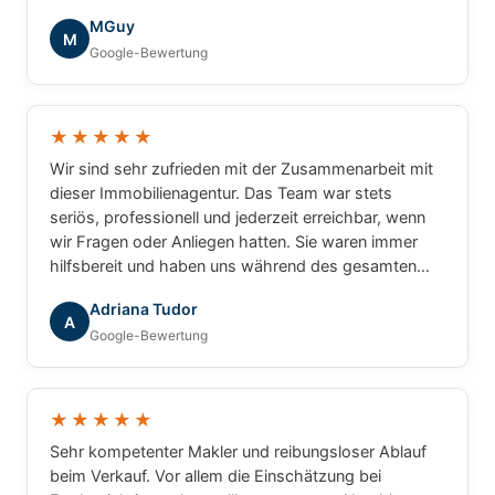
die tolle Zusammenarbeit!
MGuy
M
Google-Bewertung
★★★★★
Wir sind sehr zufrieden mit der Zusammenarbeit mit
dieser Immobilienagentur. Das Team war stets
seriös, professionell und jederzeit erreichbar, wenn
wir Fragen oder Anliegen hatten. Sie waren immer
hilfsbereit und haben uns während des gesamten
Prozesses zuverlässig begleitet. Wir können die
Adriana Tudor
Agentur mit gutem Gewissen weiterempfehlen.
A
Google-Bewertung
★★★★★
Sehr kompetenter Makler und reibungsloser Ablauf
beim Verkauf. Vor allem die Einschätzung bei