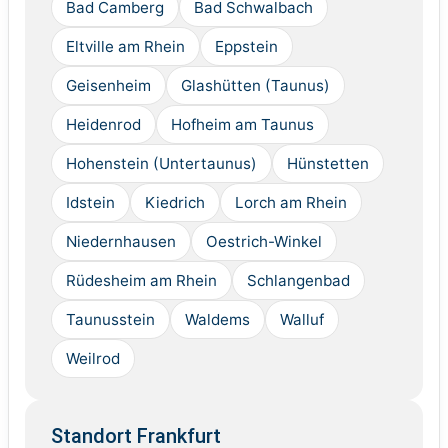
Bad Camberg
Bad Schwalbach
Eltville am Rhein
Eppstein
Geisenheim
Glashütten (Taunus)
Heidenrod
Hofheim am Taunus
Hohenstein (Untertaunus)
Hünstetten
Idstein
Kiedrich
Lorch am Rhein
Niedernhausen
Oestrich-Winkel
Rüdesheim am Rhein
Schlangenbad
Taunusstein
Waldems
Walluf
Weilrod
Standort Frankfurt