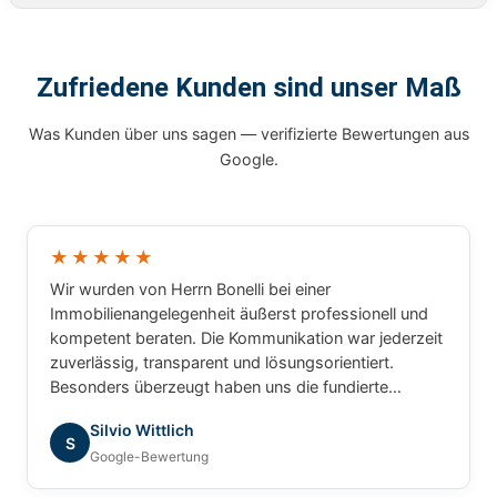
Zufriedene Kunden sind unser Maß
Was Kunden über uns sagen — verifizierte Bewertungen aus
Google.
★★★★★
Wir wurden von Herrn Bonelli bei einer
Immobilienangelegenheit äußerst professionell und
kompetent beraten. Die Kommunikation war jederzeit
zuverlässig, transparent und lösungsorientiert.
Besonders überzeugt haben uns die fundierte
Marktkenntnis, die schnelle Bearbeitung unserer
Silvio Wittlich
Anliegen und das sehr gute Verständnis für die
S
Google-Bewertung
besonderen Anforderungen. Wir haben uns während
des gesamten Prozesses bestens betreut gefühlt