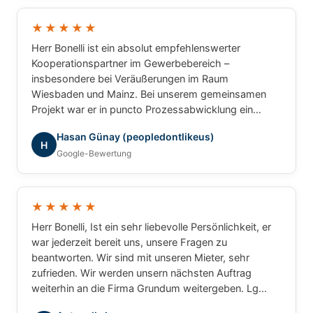
und können Herrn Bonelli uneingeschränkt
weiterempfehlen. Vielen Dank für die hervorragende
★★★★★
Zusammenarbeit!
Herr Bonelli ist ein absolut empfehlenswerter
Kooperationspartner im Gewerbebereich –
insbesondere bei Veräußerungen im Raum
Wiesbaden und Mainz. Bei unserem gemeinsamen
Projekt war er in puncto Prozessabwicklung ein
unschlagbarer Partner: professionell, strukturiert und
Hasan Günay (peopledontlikeus)
ergebnisorientiert. Für gewerbliche Transaktionen
H
Google-Bewertung
würde ich jederzeit wieder mit ihm
zusammenarbeiten.
★★★★★
Herr Bonelli, Ist ein sehr liebevolle Persönlichkeit, er
war jederzeit bereit uns, unsere Fragen zu
beantworten. Wir sind mit unseren Mieter, sehr
zufrieden. Wir werden unsern nächsten Auftrag
weiterhin an die Firma Grundum weitergeben. Lg
Luca