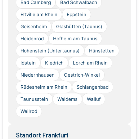
Bad Camberg
Bad Schwalbach
Eltville am Rhein
Eppstein
Geisenheim
Glashütten (Taunus)
Heidenrod
Hofheim am Taunus
Hohenstein (Untertaunus)
Hünstetten
Idstein
Kiedrich
Lorch am Rhein
Niedernhausen
Oestrich-Winkel
Rüdesheim am Rhein
Schlangenbad
Taunusstein
Waldems
Walluf
Weilrod
Standort Frankfurt