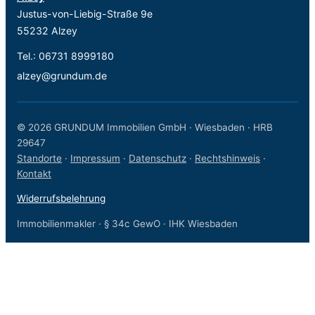
Justus-von-Liebig-Straße 9e
55232 Alzey
Tel.:
06731 8999180
alzey@grundum.de
© 2026 GRUNDUM Immobilien GmbH · Wiesbaden · HRB
29647
Standorte
·
Impressum
·
Datenschutz
·
Rechtshinweis
·
Kontakt
Widerrufsbelehrung
Immobilienmakler · § 34c GewO · IHK Wiesbaden