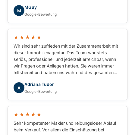
die tolle Zusammenarbeit!
MGuy
M
Google-Bewertung
★★★★★
Wir sind sehr zufrieden mit der Zusammenarbeit mit
dieser Immobilienagentur. Das Team war stets
seriös, professionell und jederzeit erreichbar, wenn
wir Fragen oder Anliegen hatten. Sie waren immer
hilfsbereit und haben uns während des gesamten
Prozesses zuverlässig begleitet. Wir können die
Adriana Tudor
Agentur mit gutem Gewissen weiterempfehlen.
A
Google-Bewertung
★★★★★
Sehr kompetenter Makler und reibungsloser Ablauf
beim Verkauf. Vor allem die Einschätzung bei