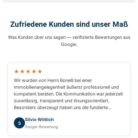
Zufriedene Kunden sind unser Maß
Was Kunden über uns sagen — verifizierte Bewertungen aus
Google.
★★★★★
Wir wurden von Herrn Bonelli bei einer
Immobilienangelegenheit äußerst professionell und
kompetent beraten. Die Kommunikation war jederzeit
zuverlässig, transparent und lösungsorientiert.
Besonders überzeugt haben uns die fundierte
Marktkenntnis, die schnelle Bearbeitung unserer
Silvio Wittlich
Anliegen und das sehr gute Verständnis für die
S
Google-Bewertung
besonderen Anforderungen. Wir haben uns während
des gesamten Prozesses bestens betreut gefühlt