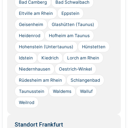
Bad Camberg
Bad Schwalbach
Eltville am Rhein
Eppstein
Geisenheim
Glashütten (Taunus)
Heidenrod
Hofheim am Taunus
Hohenstein (Untertaunus)
Hünstetten
Idstein
Kiedrich
Lorch am Rhein
Niedernhausen
Oestrich-Winkel
Rüdesheim am Rhein
Schlangenbad
Taunusstein
Waldems
Walluf
Weilrod
Standort Frankfurt