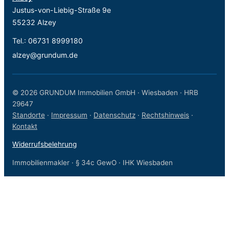
Justus-von-Liebig-Straße 9e
55232 Alzey
Tel.:
06731 8999180
alzey@grundum.de
© 2026 GRUNDUM Immobilien GmbH · Wiesbaden · HRB
29647
Standorte
·
Impressum
·
Datenschutz
·
Rechtshinweis
·
Kontakt
Widerrufsbelehrung
Immobilienmakler · § 34c GewO · IHK Wiesbaden