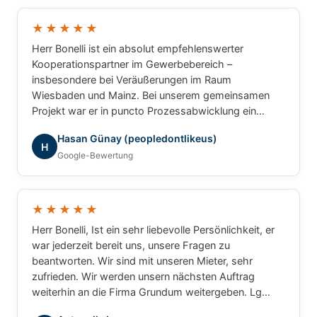
und können Herrn Bonelli uneingeschränkt
weiterempfehlen. Vielen Dank für die hervorragende
★★★★★
Zusammenarbeit!
Herr Bonelli ist ein absolut empfehlenswerter
Kooperationspartner im Gewerbebereich –
insbesondere bei Veräußerungen im Raum
Wiesbaden und Mainz. Bei unserem gemeinsamen
Projekt war er in puncto Prozessabwicklung ein
unschlagbarer Partner: professionell, strukturiert und
Hasan Günay (peopledontlikeus)
ergebnisorientiert. Für gewerbliche Transaktionen
H
Google-Bewertung
würde ich jederzeit wieder mit ihm
zusammenarbeiten.
★★★★★
Herr Bonelli, Ist ein sehr liebevolle Persönlichkeit, er
war jederzeit bereit uns, unsere Fragen zu
beantworten. Wir sind mit unseren Mieter, sehr
zufrieden. Wir werden unsern nächsten Auftrag
weiterhin an die Firma Grundum weitergeben. Lg
Luca