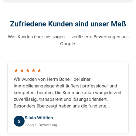
Zufriedene Kunden sind unser Maß
Was Kunden über uns sagen — verifizierte Bewertungen aus
Google.
★★★★★
Wir wurden von Herrn Bonelli bei einer
Immobilienangelegenheit äußerst professionell und
kompetent beraten. Die Kommunikation war jederzeit
zuverlässig, transparent und lösungsorientiert.
Besonders überzeugt haben uns die fundierte
Marktkenntnis, die schnelle Bearbeitung unserer
Silvio Wittlich
Anliegen und das sehr gute Verständnis für die
S
Google-Bewertung
besonderen Anforderungen. Wir haben uns während
des gesamten Prozesses bestens betreut gefühlt