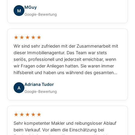
die tolle Zusammenarbeit!
MGuy
M
Google-Bewertung
★★★★★
Wir sind sehr zufrieden mit der Zusammenarbeit mit
dieser Immobilienagentur. Das Team war stets
seriös, professionell und jederzeit erreichbar, wenn
wir Fragen oder Anliegen hatten. Sie waren immer
hilfsbereit und haben uns während des gesamten
Prozesses zuverlässig begleitet. Wir können die
Adriana Tudor
Agentur mit gutem Gewissen weiterempfehlen.
A
Google-Bewertung
★★★★★
Sehr kompetenter Makler und reibungsloser Ablauf
beim Verkauf. Vor allem die Einschätzung bei