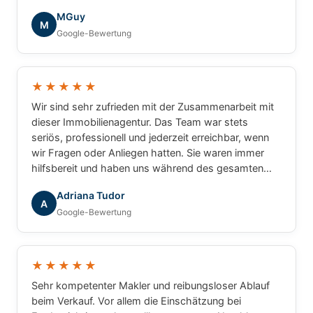
die tolle Zusammenarbeit!
MGuy
M
Google-Bewertung
★★★★★
Wir sind sehr zufrieden mit der Zusammenarbeit mit
dieser Immobilienagentur. Das Team war stets
seriös, professionell und jederzeit erreichbar, wenn
wir Fragen oder Anliegen hatten. Sie waren immer
hilfsbereit und haben uns während des gesamten
Prozesses zuverlässig begleitet. Wir können die
Adriana Tudor
Agentur mit gutem Gewissen weiterempfehlen.
A
Google-Bewertung
★★★★★
Sehr kompetenter Makler und reibungsloser Ablauf
beim Verkauf. Vor allem die Einschätzung bei