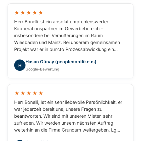
und können Herrn Bonelli uneingeschränkt
weiterempfehlen. Vielen Dank für die hervorragende
★★★★★
Zusammenarbeit!
Herr Bonelli ist ein absolut empfehlenswerter
Kooperationspartner im Gewerbebereich –
insbesondere bei Veräußerungen im Raum
Wiesbaden und Mainz. Bei unserem gemeinsamen
Projekt war er in puncto Prozessabwicklung ein
unschlagbarer Partner: professionell, strukturiert und
Hasan Günay (peopledontlikeus)
ergebnisorientiert. Für gewerbliche Transaktionen
H
Google-Bewertung
würde ich jederzeit wieder mit ihm
zusammenarbeiten.
★★★★★
Herr Bonelli, Ist ein sehr liebevolle Persönlichkeit, er
war jederzeit bereit uns, unsere Fragen zu
beantworten. Wir sind mit unseren Mieter, sehr
zufrieden. Wir werden unsern nächsten Auftrag
weiterhin an die Firma Grundum weitergeben. Lg
Luca