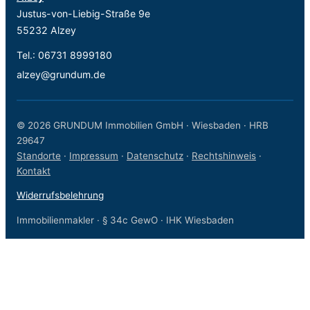
Justus-von-Liebig-Straße 9e
55232 Alzey
Tel.:
06731 8999180
alzey@grundum.de
© 2026 GRUNDUM Immobilien GmbH · Wiesbaden · HRB
29647
Standorte
·
Impressum
·
Datenschutz
·
Rechtshinweis
·
Kontakt
Widerrufsbelehrung
Immobilienmakler · § 34c GewO · IHK Wiesbaden