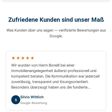
Zufriedene Kunden sind unser Maß
Was Kunden über uns sagen — verifizierte Bewertungen aus
Google.
★★★★★
Wir wurden von Herrn Bonelli bei einer
Immobilienangelegenheit äußerst professionell und
kompetent beraten. Die Kommunikation war jederzeit
zuverlässig, transparent und lösungsorientiert.
Besonders überzeugt haben uns die fundierte
Marktkenntnis, die schnelle Bearbeitung unserer
Silvio Wittlich
Anliegen und das sehr gute Verständnis für die
S
Google-Bewertung
besonderen Anforderungen. Wir haben uns während
des gesamten Prozesses bestens betreut gefühlt