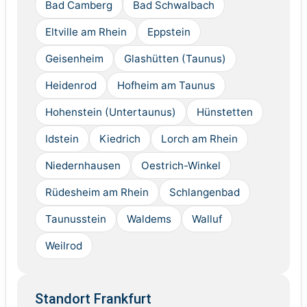
Bad Camberg
Bad Schwalbach
Eltville am Rhein
Eppstein
Geisenheim
Glashütten (Taunus)
Heidenrod
Hofheim am Taunus
Hohenstein (Untertaunus)
Hünstetten
Idstein
Kiedrich
Lorch am Rhein
Niedernhausen
Oestrich-Winkel
Rüdesheim am Rhein
Schlangenbad
Taunusstein
Waldems
Walluf
Weilrod
Standort Frankfurt