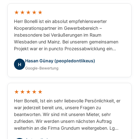
und können Herrn Bonelli uneingeschränkt
weiterempfehlen. Vielen Dank für die hervorragende
★★★★★
Zusammenarbeit!
Herr Bonelli ist ein absolut empfehlenswerter
Kooperationspartner im Gewerbebereich –
insbesondere bei Veräußerungen im Raum
Wiesbaden und Mainz. Bei unserem gemeinsamen
Projekt war er in puncto Prozessabwicklung ein
unschlagbarer Partner: professionell, strukturiert und
Hasan Günay (peopledontlikeus)
ergebnisorientiert. Für gewerbliche Transaktionen
H
Google-Bewertung
würde ich jederzeit wieder mit ihm
zusammenarbeiten.
★★★★★
Herr Bonelli, Ist ein sehr liebevolle Persönlichkeit, er
war jederzeit bereit uns, unsere Fragen zu
beantworten. Wir sind mit unseren Mieter, sehr
zufrieden. Wir werden unsern nächsten Auftrag
weiterhin an die Firma Grundum weitergeben. Lg
Luca