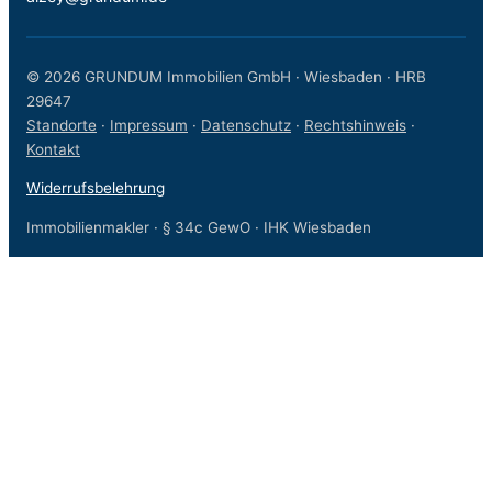
© 2026 GRUNDUM Immobilien GmbH · Wiesbaden · HRB
29647
Standorte
·
Impressum
·
Datenschutz
·
Rechtshinweis
·
Kontakt
Widerrufsbelehrung
Immobilienmakler · § 34c GewO · IHK Wiesbaden