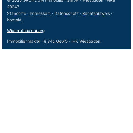
© 2026 GRUNDUM Immobilien GmbH · Wiesbaden · HRB
29647
Standorte
·
Impressum
·
Datenschutz
·
Rechtshinweis
·
Kontakt
Widerrufsbelehrung
Immobilienmakler · § 34c GewO · IHK Wiesbaden