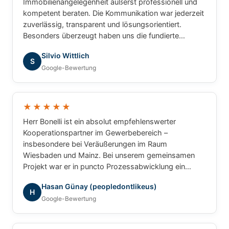
Immobilienangelegenheit äußerst professionell und
kompetent beraten. Die Kommunikation war jederzeit
zuverlässig, transparent und lösungsorientiert.
Besonders überzeugt haben uns die fundierte
Marktkenntnis, die schnelle Bearbeitung unserer
Silvio Wittlich
Anliegen und das sehr gute Verständnis für die
S
Google-Bewertung
besonderen Anforderungen. Wir haben uns während
des gesamten Prozesses bestens betreut gefühlt
und können Herrn Bonelli uneingeschränkt
weiterempfehlen. Vielen Dank für die hervorragende
★★★★★
Zusammenarbeit!
Herr Bonelli ist ein absolut empfehlenswerter
Kooperationspartner im Gewerbebereich –
insbesondere bei Veräußerungen im Raum
Wiesbaden und Mainz. Bei unserem gemeinsamen
Projekt war er in puncto Prozessabwicklung ein
unschlagbarer Partner: professionell, strukturiert und
Hasan Günay (peopledontlikeus)
ergebnisorientiert. Für gewerbliche Transaktionen
H
Google-Bewertung
würde ich jederzeit wieder mit ihm
zusammenarbeiten.