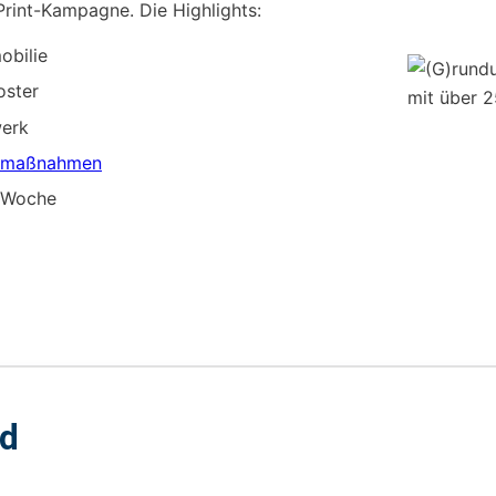
rint-Kampagne. Die Highlights:
obilie
oster
werk
emaßnahmen
e Woche
od