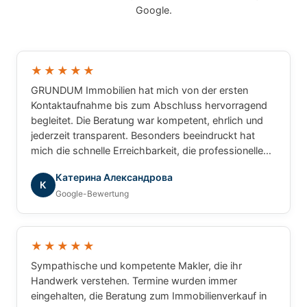
Google.
★★★★★
GRUNDUM Immobilien hat mich von der ersten
Kontaktaufnahme bis zum Abschluss hervorragend
begleitet. Die Beratung war kompetent, ehrlich und
jederzeit transparent. Besonders beeindruckt hat
mich die schnelle Erreichbarkeit, die professionelle
Arbeitsweise und das große Fachwissen rund um
Катерина Александрова
Immobilien. Ich hatte zu jeder Zeit das Gefühl, dass
К
Google-Bewertung
nicht einfach nur eine Immobilie vermittelt wird,
sondern dass meine persönlichen Interessen und
Wünsche im Mittelpunkt stehen. Alle Fragen wurden
verständlich beantwortet und der gesamte Ablauf
★★★★★
war hervorragend organisiert. Wer einen
Sympathische und kompetente Makler, die ihr
zuverlässigen, engagierten und vertrauenswürdigen
Handwerk verstehen. Termine wurden immer
Immobilienpartner sucht, ist bei GRUNDUM
eingehalten, die Beratung zum Immobilienverkauf in
Immobilien bestens aufgehoben. Eine klare