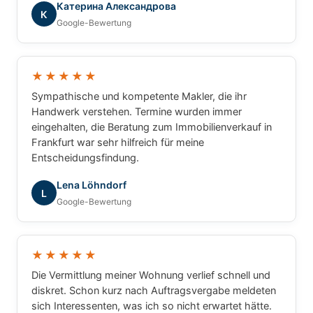
Катерина Александрова
Immobilien. Ich hatte zu jeder Zeit das Gefühl, dass
К
Google-Bewertung
nicht einfach nur eine Immobilie vermittelt wird,
sondern dass meine persönlichen Interessen und
Wünsche im Mittelpunkt stehen. Alle Fragen wurden
verständlich beantwortet und der gesamte Ablauf
★★★★★
war hervorragend organisiert. Wer einen
Sympathische und kompetente Makler, die ihr
zuverlässigen, engagierten und vertrauenswürdigen
Handwerk verstehen. Termine wurden immer
Immobilienpartner sucht, ist bei GRUNDUM
eingehalten, die Beratung zum Immobilienverkauf in
Immobilien bestens aufgehoben. Eine klare
Frankfurt war sehr hilfreich für meine
Empfehlung – vielen Dank für die ausgezeichnete
Entscheidungsfindung.
Zusammenarbeit!
Lena Löhndorf
L
Google-Bewertung
★★★★★
Die Vermittlung meiner Wohnung verlief schnell und
diskret. Schon kurz nach Auftragsvergabe meldeten
sich Interessenten, was ich so nicht erwartet hätte.