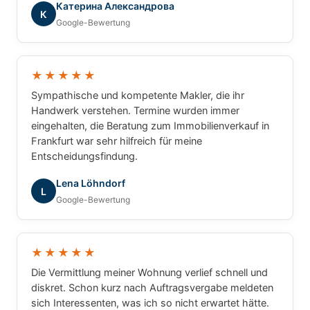
Катерина Александрова
Immobilien. Ich hatte zu jeder Zeit das Gefühl, dass
К
Google-Bewertung
nicht einfach nur eine Immobilie vermittelt wird,
sondern dass meine persönlichen Interessen und
Wünsche im Mittelpunkt stehen. Alle Fragen wurden
verständlich beantwortet und der gesamte Ablauf
★★★★★
war hervorragend organisiert. Wer einen
Sympathische und kompetente Makler, die ihr
zuverlässigen, engagierten und vertrauenswürdigen
Handwerk verstehen. Termine wurden immer
Immobilienpartner sucht, ist bei GRUNDUM
eingehalten, die Beratung zum Immobilienverkauf in
Immobilien bestens aufgehoben. Eine klare
Frankfurt war sehr hilfreich für meine
Empfehlung – vielen Dank für die ausgezeichnete
Entscheidungsfindung.
Zusammenarbeit!
Lena Löhndorf
L
Google-Bewertung
★★★★★
Die Vermittlung meiner Wohnung verlief schnell und
diskret. Schon kurz nach Auftragsvergabe meldeten
sich Interessenten, was ich so nicht erwartet hätte.