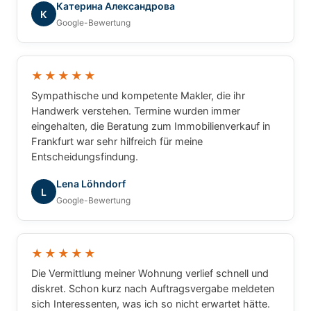
Катерина Александрова
Immobilien. Ich hatte zu jeder Zeit das Gefühl, dass
К
Google-Bewertung
nicht einfach nur eine Immobilie vermittelt wird,
sondern dass meine persönlichen Interessen und
Wünsche im Mittelpunkt stehen. Alle Fragen wurden
verständlich beantwortet und der gesamte Ablauf
★★★★★
war hervorragend organisiert. Wer einen
Sympathische und kompetente Makler, die ihr
zuverlässigen, engagierten und vertrauenswürdigen
Handwerk verstehen. Termine wurden immer
Immobilienpartner sucht, ist bei GRUNDUM
eingehalten, die Beratung zum Immobilienverkauf in
Immobilien bestens aufgehoben. Eine klare
Frankfurt war sehr hilfreich für meine
Empfehlung – vielen Dank für die ausgezeichnete
Entscheidungsfindung.
Zusammenarbeit!
Lena Löhndorf
L
Google-Bewertung
★★★★★
Die Vermittlung meiner Wohnung verlief schnell und
diskret. Schon kurz nach Auftragsvergabe meldeten
sich Interessenten, was ich so nicht erwartet hätte.