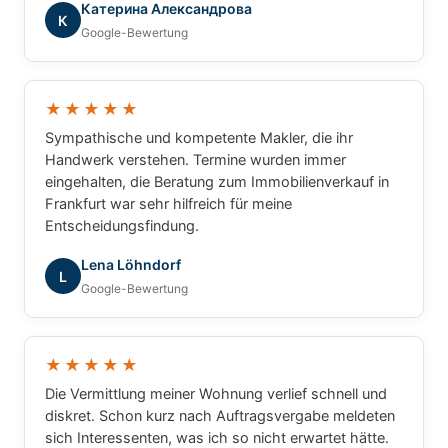
Катерина Александрова
Immobilien. Ich hatte zu jeder Zeit das Gefühl, dass
К
Google-Bewertung
nicht einfach nur eine Immobilie vermittelt wird,
sondern dass meine persönlichen Interessen und
Wünsche im Mittelpunkt stehen. Alle Fragen wurden
verständlich beantwortet und der gesamte Ablauf
★★★★★
war hervorragend organisiert. Wer einen
Sympathische und kompetente Makler, die ihr
zuverlässigen, engagierten und vertrauenswürdigen
Handwerk verstehen. Termine wurden immer
Immobilienpartner sucht, ist bei GRUNDUM
eingehalten, die Beratung zum Immobilienverkauf in
Immobilien bestens aufgehoben. Eine klare
Frankfurt war sehr hilfreich für meine
Empfehlung – vielen Dank für die ausgezeichnete
Entscheidungsfindung.
Zusammenarbeit!
Lena Löhndorf
L
Google-Bewertung
★★★★★
Die Vermittlung meiner Wohnung verlief schnell und
diskret. Schon kurz nach Auftragsvergabe meldeten
sich Interessenten, was ich so nicht erwartet hätte.