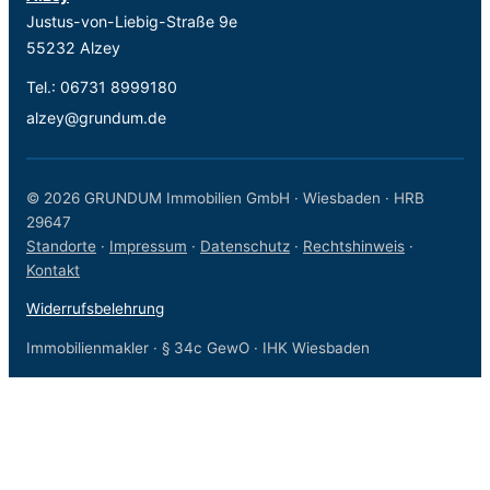
Justus-von-Liebig-Straße 9e
55232 Alzey
Tel.:
06731 8999180
alzey@grundum.de
© 2026 GRUNDUM Immobilien GmbH · Wiesbaden · HRB
29647
Standorte
·
Impressum
·
Datenschutz
·
Rechtshinweis
·
Kontakt
Widerrufsbelehrung
Immobilienmakler · § 34c GewO · IHK Wiesbaden