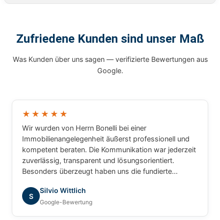
Zufriedene Kunden sind unser Maß
Was Kunden über uns sagen — verifizierte Bewertungen aus
Google.
★★★★★
Wir wurden von Herrn Bonelli bei einer
Immobilienangelegenheit äußerst professionell und
kompetent beraten. Die Kommunikation war jederzeit
zuverlässig, transparent und lösungsorientiert.
Besonders überzeugt haben uns die fundierte
Marktkenntnis, die schnelle Bearbeitung unserer
Silvio Wittlich
Anliegen und das sehr gute Verständnis für die
S
Google-Bewertung
besonderen Anforderungen. Wir haben uns während
des gesamten Prozesses bestens betreut gefühlt