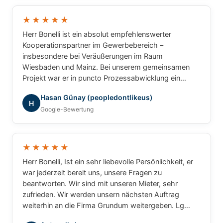
und können Herrn Bonelli uneingeschränkt
weiterempfehlen. Vielen Dank für die hervorragende
★★★★★
Zusammenarbeit!
Herr Bonelli ist ein absolut empfehlenswerter
Kooperationspartner im Gewerbebereich –
insbesondere bei Veräußerungen im Raum
Wiesbaden und Mainz. Bei unserem gemeinsamen
Projekt war er in puncto Prozessabwicklung ein
unschlagbarer Partner: professionell, strukturiert und
Hasan Günay (peopledontlikeus)
ergebnisorientiert. Für gewerbliche Transaktionen
H
Google-Bewertung
würde ich jederzeit wieder mit ihm
zusammenarbeiten.
★★★★★
Herr Bonelli, Ist ein sehr liebevolle Persönlichkeit, er
war jederzeit bereit uns, unsere Fragen zu
beantworten. Wir sind mit unseren Mieter, sehr
zufrieden. Wir werden unsern nächsten Auftrag
weiterhin an die Firma Grundum weitergeben. Lg
Luca