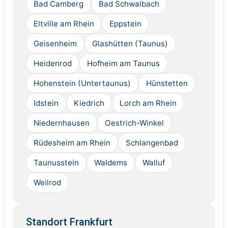
Bad Camberg
Bad Schwalbach
Eltville am Rhein
Eppstein
Geisenheim
Glashütten (Taunus)
Heidenrod
Hofheim am Taunus
Hohenstein (Untertaunus)
Hünstetten
Idstein
Kiedrich
Lorch am Rhein
Niedernhausen
Oestrich-Winkel
Rüdesheim am Rhein
Schlangenbad
Taunusstein
Waldems
Walluf
Weilrod
Standort Frankfurt