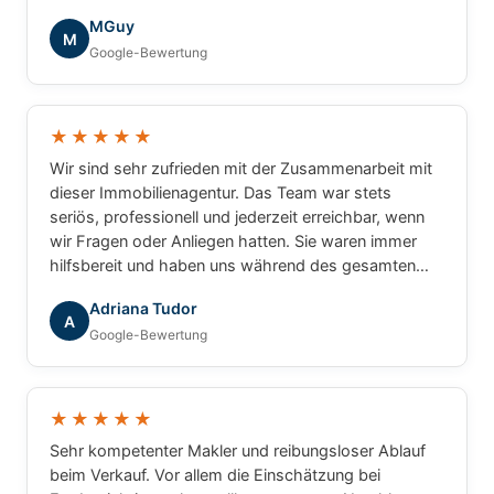
die tolle Zusammenarbeit!
MGuy
M
Google-Bewertung
★★★★★
Wir sind sehr zufrieden mit der Zusammenarbeit mit
dieser Immobilienagentur. Das Team war stets
seriös, professionell und jederzeit erreichbar, wenn
wir Fragen oder Anliegen hatten. Sie waren immer
hilfsbereit und haben uns während des gesamten
Prozesses zuverlässig begleitet. Wir können die
Adriana Tudor
Agentur mit gutem Gewissen weiterempfehlen.
A
Google-Bewertung
★★★★★
Sehr kompetenter Makler und reibungsloser Ablauf
beim Verkauf. Vor allem die Einschätzung bei