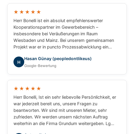
und können Herrn Bonelli uneingeschränkt
weiterempfehlen. Vielen Dank für die hervorragende
★★★★★
Zusammenarbeit!
Herr Bonelli ist ein absolut empfehlenswerter
Kooperationspartner im Gewerbebereich –
insbesondere bei Veräußerungen im Raum
Wiesbaden und Mainz. Bei unserem gemeinsamen
Projekt war er in puncto Prozessabwicklung ein
unschlagbarer Partner: professionell, strukturiert und
Hasan Günay (peopledontlikeus)
ergebnisorientiert. Für gewerbliche Transaktionen
H
Google-Bewertung
würde ich jederzeit wieder mit ihm
zusammenarbeiten.
★★★★★
Herr Bonelli, Ist ein sehr liebevolle Persönlichkeit, er
war jederzeit bereit uns, unsere Fragen zu
beantworten. Wir sind mit unseren Mieter, sehr
zufrieden. Wir werden unsern nächsten Auftrag
weiterhin an die Firma Grundum weitergeben. Lg
Luca