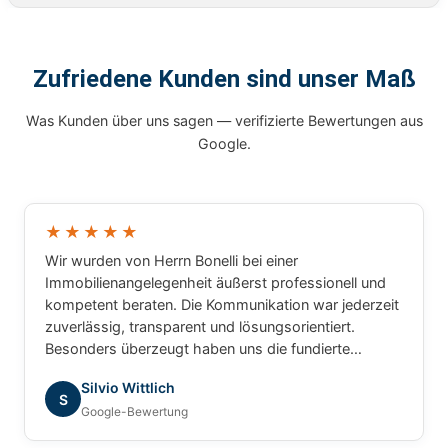
Zufriedene Kunden sind unser Maß
Was Kunden über uns sagen — verifizierte Bewertungen aus
Google.
★★★★★
Wir wurden von Herrn Bonelli bei einer
Immobilienangelegenheit äußerst professionell und
kompetent beraten. Die Kommunikation war jederzeit
zuverlässig, transparent und lösungsorientiert.
Besonders überzeugt haben uns die fundierte
Marktkenntnis, die schnelle Bearbeitung unserer
Silvio Wittlich
Anliegen und das sehr gute Verständnis für die
S
Google-Bewertung
besonderen Anforderungen. Wir haben uns während
des gesamten Prozesses bestens betreut gefühlt