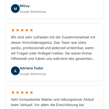
die tolle Zusammenarbeit!
MGuy
M
Google-Bewertung
★★★★★
Wir sind sehr zufrieden mit der Zusammenarbeit mit
dieser Immobilienagentur. Das Team war stets
seriös, professionell und jederzeit erreichbar, wenn
wir Fragen oder Anliegen hatten. Sie waren immer
hilfsbereit und haben uns während des gesamten
Prozesses zuverlässig begleitet. Wir können die
Adriana Tudor
Agentur mit gutem Gewissen weiterempfehlen.
A
Google-Bewertung
★★★★★
Sehr kompetenter Makler und reibungsloser Ablauf
beim Verkauf. Vor allem die Einschätzung bei