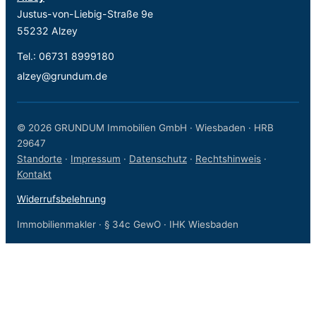
Justus-von-Liebig-Straße 9e
55232 Alzey
Tel.:
06731 8999180
alzey@grundum.de
© 2026 GRUNDUM Immobilien GmbH · Wiesbaden · HRB
29647
Standorte
·
Impressum
·
Datenschutz
·
Rechtshinweis
·
Kontakt
Widerrufsbelehrung
Immobilienmakler · § 34c GewO · IHK Wiesbaden