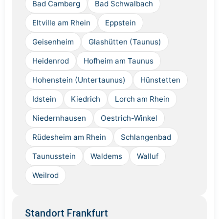
Bad Camberg
Bad Schwalbach
Eltville am Rhein
Eppstein
Geisenheim
Glashütten (Taunus)
Heidenrod
Hofheim am Taunus
Hohenstein (Untertaunus)
Hünstetten
Idstein
Kiedrich
Lorch am Rhein
Niedernhausen
Oestrich-Winkel
Rüdesheim am Rhein
Schlangenbad
Taunusstein
Waldems
Walluf
Weilrod
Standort Frankfurt