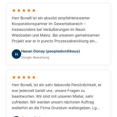
und können Herrn Bonelli uneingeschränkt
weiterempfehlen. Vielen Dank für die hervorragende
★★★★★
Zusammenarbeit!
Herr Bonelli ist ein absolut empfehlenswerter
Kooperationspartner im Gewerbebereich –
insbesondere bei Veräußerungen im Raum
Wiesbaden und Mainz. Bei unserem gemeinsamen
Projekt war er in puncto Prozessabwicklung ein
unschlagbarer Partner: professionell, strukturiert und
Hasan Günay (peopledontlikeus)
ergebnisorientiert. Für gewerbliche Transaktionen
H
Google-Bewertung
würde ich jederzeit wieder mit ihm
zusammenarbeiten.
★★★★★
Herr Bonelli, Ist ein sehr liebevolle Persönlichkeit, er
war jederzeit bereit uns, unsere Fragen zu
beantworten. Wir sind mit unseren Mieter, sehr
zufrieden. Wir werden unsern nächsten Auftrag
weiterhin an die Firma Grundum weitergeben. Lg
Luca