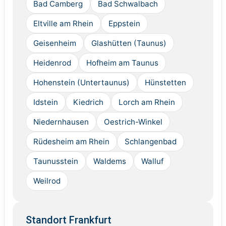
Bad Camberg
Bad Schwalbach
Eltville am Rhein
Eppstein
Geisenheim
Glashütten (Taunus)
Heidenrod
Hofheim am Taunus
Hohenstein (Untertaunus)
Hünstetten
Idstein
Kiedrich
Lorch am Rhein
Niedernhausen
Oestrich-Winkel
Rüdesheim am Rhein
Schlangenbad
Taunusstein
Waldems
Walluf
Weilrod
Standort Frankfurt