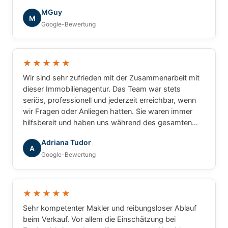
die tolle Zusammenarbeit!
MGuy
M
Google-Bewertung
★★★★★
Wir sind sehr zufrieden mit der Zusammenarbeit mit
dieser Immobilienagentur. Das Team war stets
seriös, professionell und jederzeit erreichbar, wenn
wir Fragen oder Anliegen hatten. Sie waren immer
hilfsbereit und haben uns während des gesamten
Prozesses zuverlässig begleitet. Wir können die
Adriana Tudor
Agentur mit gutem Gewissen weiterempfehlen.
A
Google-Bewertung
★★★★★
Sehr kompetenter Makler und reibungsloser Ablauf
beim Verkauf. Vor allem die Einschätzung bei