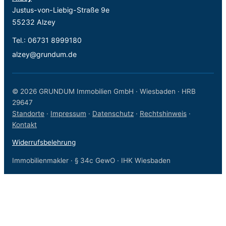
Justus-von-Liebig-Straße 9e
55232 Alzey
Tel.:
06731 8999180
alzey@grundum.de
© 2026 GRUNDUM Immobilien GmbH · Wiesbaden · HRB
29647
Standorte
·
Impressum
·
Datenschutz
·
Rechtshinweis
·
Kontakt
Widerrufsbelehrung
Immobilienmakler · § 34c GewO · IHK Wiesbaden