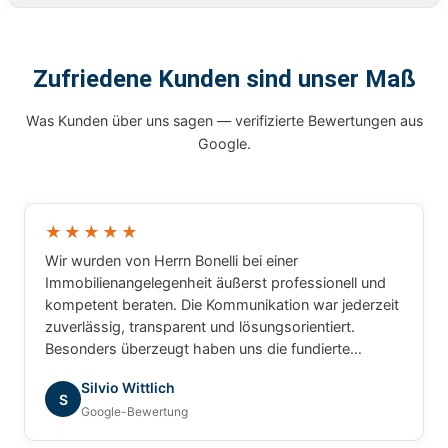
Zufriedene Kunden sind unser Maß
Was Kunden über uns sagen — verifizierte Bewertungen aus
Google.
★★★★★
Wir wurden von Herrn Bonelli bei einer
Immobilienangelegenheit äußerst professionell und
kompetent beraten. Die Kommunikation war jederzeit
zuverlässig, transparent und lösungsorientiert.
Besonders überzeugt haben uns die fundierte
Marktkenntnis, die schnelle Bearbeitung unserer
Silvio Wittlich
Anliegen und das sehr gute Verständnis für die
S
Google-Bewertung
besonderen Anforderungen. Wir haben uns während
des gesamten Prozesses bestens betreut gefühlt