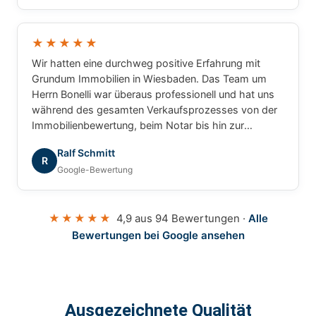
★★★★★
Wir hatten eine durchweg positive Erfahrung mit
Grundum Immobilien in Wiesbaden. Das Team um
Herrn Bonelli war überaus professionell und hat uns
während des gesamten Verkaufsprozesses von der
Immobilienbewertung, beim Notar bis hin zur
Übergabe des Gebäudes mit Rat und Tat zur Seite
Ralf Schmitt
gestanden. Nochmals vielen Dank für die tolle
R
Google-Bewertung
Zusammenarbeit. Beste Grüße
★★★★★
4,9 aus 94 Bewertungen ·
Alle
Bewertungen bei Google ansehen
Ausgezeichnete Qualität