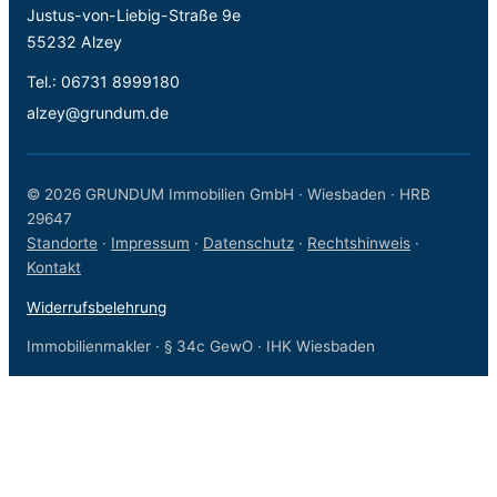
Justus-von-Liebig-Straße 9e
55232 Alzey
Tel.:
06731 8999180
alzey@grundum.de
© 2026 GRUNDUM Immobilien GmbH · Wiesbaden · HRB
29647
Standorte
·
Impressum
·
Datenschutz
·
Rechtshinweis
·
Kontakt
Widerrufsbelehrung
Immobilienmakler · § 34c GewO · IHK Wiesbaden