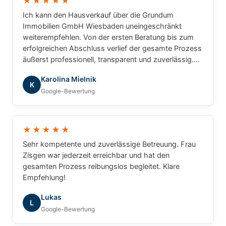
★★★★★
Ich kann den Hausverkauf über die Grundum
Immobilien GmbH Wiesbaden uneingeschränkt
weiterempfehlen. Von der ersten Beratung bis zum
erfolgreichen Abschluss verlief der gesamte Prozess
äußerst professionell, transparent und zuverlässig.
Besonders hervorheben möchte ich die
Karolina Mielnik
hervorragende Betreuung durch Frau Carolin: stets
K
Google-Bewertung
freundlich, kompetent, engagiert und jederzeit
erreichbar für Fragen. Die Vermarktung wurde
hochwertig und zielgerichtet umgesetzt,
Besichtigungen waren bestens organisiert, und auch
★★★★★
die Preisstrategie erwies sich als genau richtig. Man
Sehr kompetente und zuverlässige Betreuung. Frau
merkt, dass hier viel Erfahrung, Marktkenntnis und
Zisgen war jederzeit erreichbar und hat den
echtes Interesse am Kunden dahintersteckt. Dank
gesamten Prozess reibungslos begleitet. Klare
der professionellen Unterstützung fühlte ich mich
Empfehlung!
während des gesamten Verkaufsprozesses sicher
und bestens aufgehoben. Der Verkauf wurde
Lukas
L
schneller als erwartet und zu einem sehr guten Preis
Google-Bewertung
abgeschlossen. Vielen Dank für die ausgezeichnete
Zusammenarbeit — jederzeit gerne wieder!