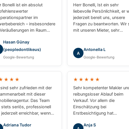
 Bonelli ist ein absolut
Herr Bonelli, Ist ein sehr
fehlenswerter
liebevolle Persönlichkeit, er 
perationspartner im
jederzeit bereit uns, unsere
erbebereich – insbesondere
Fragen zu beantworten. Wir 
 Veräußerungen im Raum
mit unseren Mieter, sehr
sbaden und Mainz. Bei
zufrieden. Wir werden unser
Hasan Günay
erem gemeinsamen Projekt
nächsten Auftrag weiterhin 
 er in puncto
die Firma Grundum weiterge
(peopledontlikeus)
Antonella L
A
zessabwicklung ein
Lg Luca
Google-Bewertung
Google-Bewertung
chlagbarer Partner:
essionell, strukturiert und
ebnisorientiert. Für
★★★★
★★★★★
erbliche Transaktionen
de ich jederzeit wieder mit
 sind sehr zufrieden mit der
Sehr kompetenter Makler un
 zusammenarbeiten.
ammenarbeit mit dieser
reibungsloser Ablauf beim
obilienagentur. Das Team
Verkauf. Vor allem die
 stets seriös, professionell
Einschätzung bei
 jederzeit erreichbar, wenn
Erstbesichtigung hat
 Fragen oder Anliegen hatten.
vollkommen zum Abschluss
Adriana Tudor
Anja S
 waren immer hilfsbereit und
gepasst. Absolut zu empfehl
A