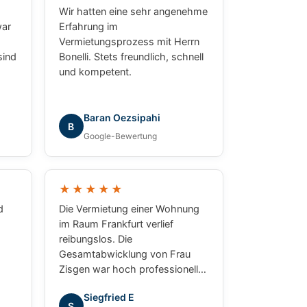
Wir hatten eine sehr angenehme
war
Erfahrung im
Vermietungsprozess mit Herrn
sind
Bonelli. Stets freundlich, schnell
und kompetent.
n
an
ben.
Baran Oezsipahi
B
Google-Bewertung
★★★★★
d
Die Vermietung einer Wohnung
im Raum Frankfurt verlief
reibungslos. Die
Gesamtabwicklung von Frau
Zisgen war hoch professionell
und erfolgreich. Der Kontakt mit
Siegfried E
en!
Herrn Bonelli und Frau Zisgen
S