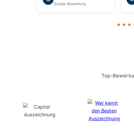
gefühlt. Vielen Dank für die tolle
hab
Google-Bewertung
Zusammenarbeit!
ges
zuv
kön
★★★
Gew
Top-Bewertun