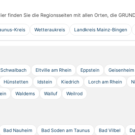
Hier finden Sie die Regionsseiten mit allen Orten, die GRUN
aunus-Kreis
Wetteraukreis
Landkreis Mainz-Bingen
 Schwalbach
Eltville am Rhein
Eppstein
Geisenheim
Hünstetten
Idstein
Kiedrich
Lorch am Rhein
N
ein
Waldems
Walluf
Weilrod
Bad Nauheim
Bad Soden am Taunus
Bad Vilbel
Da