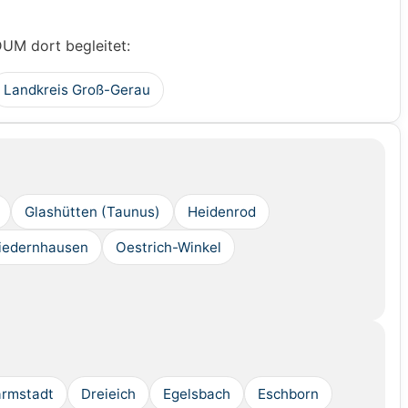
DUM dort begleitet:
Landkreis Groß-Gerau
Glashütten (Taunus)
Heidenrod
iedernhausen
Oestrich-Winkel
rmstadt
Dreieich
Egelsbach
Eschborn