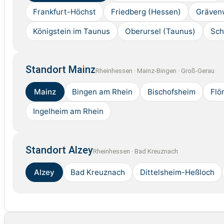
Frankfurt-Höchst
Friedberg (Hessen)
Gräven
Königstein im Taunus
Oberursel (Taunus)
Sch
Standort Mainz
Rheinhessen · Mainz-Bingen · Groß-Gerau
Mainz
Bingen am Rhein
Bischofsheim
Flö
Ingelheim am Rhein
Standort Alzey
Rheinhessen · Bad Kreuznach
Alzey
Bad Kreuznach
Dittelsheim-Heßloch