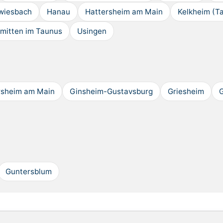
wiesbach
Hanau
Hattersheim am Main
Kelkheim (T
mitten im Taunus
Usingen
rsheim am Main
Ginsheim-Gustavsburg
Griesheim
Guntersblum