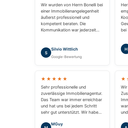
Wir wurden von Herrn Bonelli bei
Herr
einer Immobilienangelegenheit
emp
äußerst professionell und
Koo
kompetent beraten. Die
Gew
Kommunikation war jederzeit
bei
zuverlässig, transparent und
Wie
lösungsorientiert. Besonders
uns
überzeugt haben uns die
war
H
Silvio Wittlich
S
fundierte Marktkenntnis, die
Pro
Google-Bewertung
schnelle Bearbeitung unserer
uns
Anliegen und das sehr gute
prof
Verständnis für die besonderen
erg
★★★★★
★
Anforderungen. Wir haben uns
gew
während des gesamten
wür
Sehr professionelle und
Wir
Prozesses bestens betreut
ihm
zuverlässige Immobilienagentur.
Zus
gefühlt und können Herrn Bonelli
Das Team war immer erreichbar
Imm
uneingeschränkt
und hat uns bei jedem Schritt
war
weiterempfehlen. Vielen Dank
sehr gut unterstützt. Wir haben
und
für die hervorragende
uns während des gesamten
wir
MGuy
Zusammenarbeit!
Kaufprozesses gut betreut
Sie
M
A