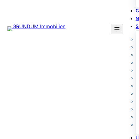
G
N
S
U