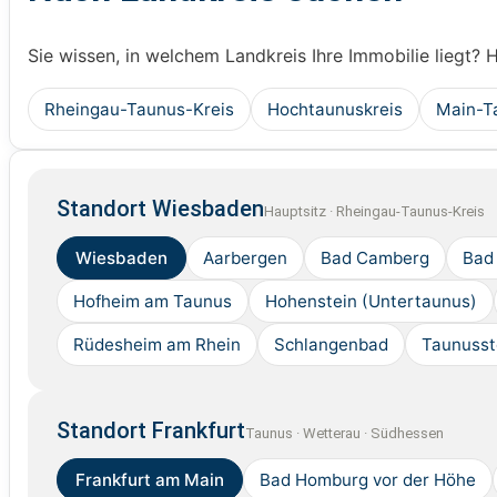
Sie wissen, in welchem Landkreis Ihre Immobilie liegt? 
Rheingau-Taunus-Kreis
Hochtaunuskreis
Main-T
Standort Wiesbaden
Hauptsitz · Rheingau-Taunus-Kreis
Wiesbaden
Aarbergen
Bad Camberg
Bad
Hofheim am Taunus
Hohenstein (Untertaunus)
Rüdesheim am Rhein
Schlangenbad
Taunusst
Standort Frankfurt
Taunus · Wetterau · Südhessen
Frankfurt am Main
Bad Homburg vor der Höhe