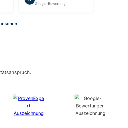
war sehr angenehm. Ich kann
Google-Bewertung
die Grundum Immobilien GmbH
ohne Einschränkung empfehlen.
 ansehen
tätsanspruch.