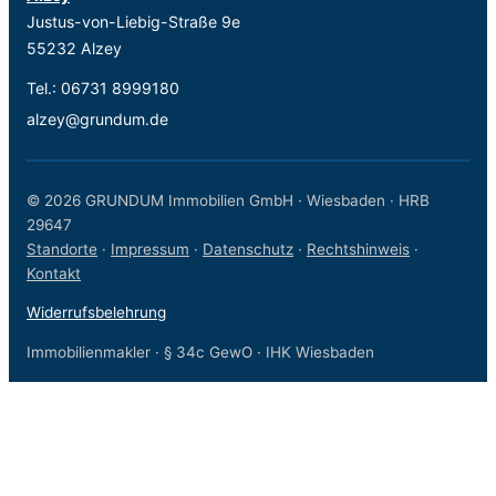
Justus-von-Liebig-Straße 9e
55232 Alzey
Tel.:
06731 8999180
alzey@grundum.de
© 2026 GRUNDUM Immobilien GmbH · Wiesbaden · HRB
29647
Standorte
·
Impressum
·
Datenschutz
·
Rechtshinweis
·
Kontakt
Widerrufsbelehrung
Immobilienmakler · § 34c GewO · IHK Wiesbaden