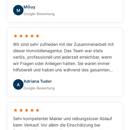
die tolle Zusammenarbeit!
MGuy
M
Google-Bewertung
★★★★★
Wir sind sehr zufrieden mit der Zusammenarbeit mit
dieser Immobilienagentur. Das Team war stets
seriös, professionell und jederzeit erreichbar, wenn
wir Fragen oder Anliegen hatten. Sie waren immer
hilfsbereit und haben uns während des gesamten
Prozesses zuverlässig begleitet. Wir können die
Adriana Tudor
Agentur mit gutem Gewissen weiterempfehlen.
A
Google-Bewertung
★★★★★
Sehr kompetenter Makler und reibungsloser Ablauf
beim Verkauf. Vor allem die Einschätzung bei