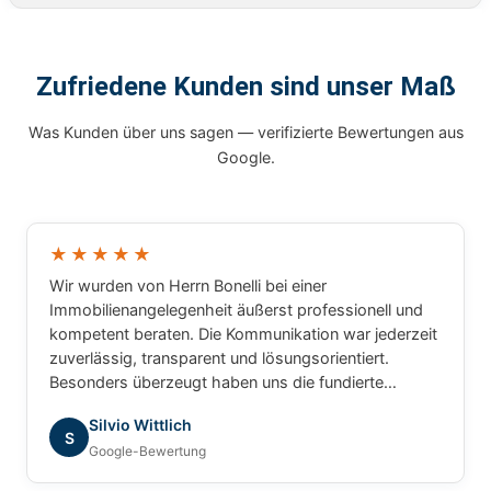
Zufriedene Kunden sind unser Maß
Was Kunden über uns sagen — verifizierte Bewertungen aus
Google.
★★★★★
Wir wurden von Herrn Bonelli bei einer
Immobilienangelegenheit äußerst professionell und
kompetent beraten. Die Kommunikation war jederzeit
zuverlässig, transparent und lösungsorientiert.
Besonders überzeugt haben uns die fundierte
Marktkenntnis, die schnelle Bearbeitung unserer
Silvio Wittlich
Anliegen und das sehr gute Verständnis für die
S
Google-Bewertung
besonderen Anforderungen. Wir haben uns während
des gesamten Prozesses bestens betreut gefühlt