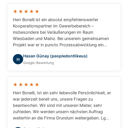
und können Herrn Bonelli uneingeschränkt
weiterempfehlen. Vielen Dank für die hervorragende
★★★★★
Zusammenarbeit!
Herr Bonelli ist ein absolut empfehlenswerter
Kooperationspartner im Gewerbebereich –
insbesondere bei Veräußerungen im Raum
Wiesbaden und Mainz. Bei unserem gemeinsamen
Projekt war er in puncto Prozessabwicklung ein
unschlagbarer Partner: professionell, strukturiert und
Hasan Günay (peopledontlikeus)
ergebnisorientiert. Für gewerbliche Transaktionen
H
Google-Bewertung
würde ich jederzeit wieder mit ihm
zusammenarbeiten.
★★★★★
Herr Bonelli, Ist ein sehr liebevolle Persönlichkeit, er
war jederzeit bereit uns, unsere Fragen zu
beantworten. Wir sind mit unseren Mieter, sehr
zufrieden. Wir werden unsern nächsten Auftrag
weiterhin an die Firma Grundum weitergeben. Lg
Luca