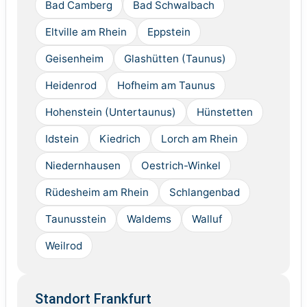
Bad Camberg
Bad Schwalbach
Eltville am Rhein
Eppstein
Geisenheim
Glashütten (Taunus)
Heidenrod
Hofheim am Taunus
Hohenstein (Untertaunus)
Hünstetten
Idstein
Kiedrich
Lorch am Rhein
Niedernhausen
Oestrich-Winkel
Rüdesheim am Rhein
Schlangenbad
Taunusstein
Waldems
Walluf
Weilrod
Standort Frankfurt