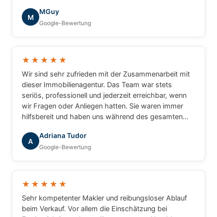
die tolle Zusammenarbeit!
MGuy
M
Google-Bewertung
★★★★★
Wir sind sehr zufrieden mit der Zusammenarbeit mit
dieser Immobilienagentur. Das Team war stets
seriös, professionell und jederzeit erreichbar, wenn
wir Fragen oder Anliegen hatten. Sie waren immer
hilfsbereit und haben uns während des gesamten
Prozesses zuverlässig begleitet. Wir können die
Adriana Tudor
Agentur mit gutem Gewissen weiterempfehlen.
A
Google-Bewertung
★★★★★
Sehr kompetenter Makler und reibungsloser Ablauf
beim Verkauf. Vor allem die Einschätzung bei