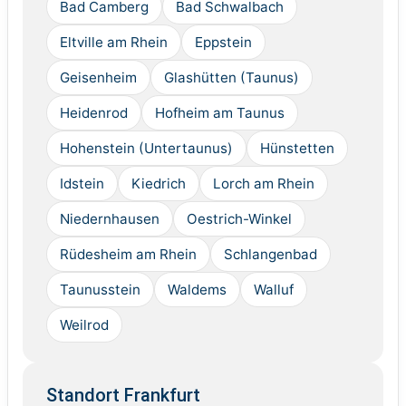
Bad Camberg
Bad Schwalbach
Eltville am Rhein
Eppstein
Geisenheim
Glashütten (Taunus)
Heidenrod
Hofheim am Taunus
Hohenstein (Untertaunus)
Hünstetten
Idstein
Kiedrich
Lorch am Rhein
Niedernhausen
Oestrich-Winkel
Rüdesheim am Rhein
Schlangenbad
Taunusstein
Waldems
Walluf
Weilrod
Standort Frankfurt