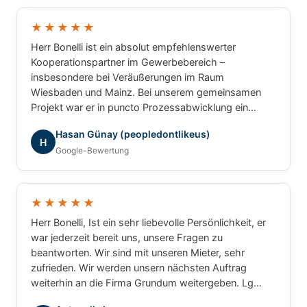
und können Herrn Bonelli uneingeschränkt
weiterempfehlen. Vielen Dank für die hervorragende
★★★★★
Zusammenarbeit!
Herr Bonelli ist ein absolut empfehlenswerter
Kooperationspartner im Gewerbebereich –
insbesondere bei Veräußerungen im Raum
Wiesbaden und Mainz. Bei unserem gemeinsamen
Projekt war er in puncto Prozessabwicklung ein
unschlagbarer Partner: professionell, strukturiert und
Hasan Günay (peopledontlikeus)
ergebnisorientiert. Für gewerbliche Transaktionen
H
Google-Bewertung
würde ich jederzeit wieder mit ihm
zusammenarbeiten.
★★★★★
Herr Bonelli, Ist ein sehr liebevolle Persönlichkeit, er
war jederzeit bereit uns, unsere Fragen zu
beantworten. Wir sind mit unseren Mieter, sehr
zufrieden. Wir werden unsern nächsten Auftrag
weiterhin an die Firma Grundum weitergeben. Lg
Luca