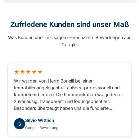
Zufriedene Kunden sind unser Maß
Was Kunden über uns sagen — verifizierte Bewertungen aus
Google.
★★★★★
Wir wurden von Herrn Bonelli bei einer
Immobilienangelegenheit äußerst professionell und
kompetent beraten. Die Kommunikation war jederzeit
zuverlässig, transparent und lösungsorientiert.
Besonders überzeugt haben uns die fundierte
Marktkenntnis, die schnelle Bearbeitung unserer
Silvio Wittlich
Anliegen und das sehr gute Verständnis für die
S
Google-Bewertung
besonderen Anforderungen. Wir haben uns während
des gesamten Prozesses bestens betreut gefühlt