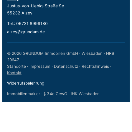
Justus-von-Liebig-Straße 9e
55232 Alzey
Tel.:
06731 8999180
alzey@grundum.de
© 2026 GRUNDUM Immobilien GmbH · Wiesbaden · HRB
29647
Standorte
·
Impressum
·
Datenschutz
·
Rechtshinweis
·
Kontakt
Widerrufsbelehrung
Immobilienmakler · § 34c GewO · IHK Wiesbaden