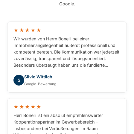
Google.
★★★★★
Wir wurden von Herrn Bonelli bei einer
Immobilienangelegenheit äußerst professionell und
kompetent beraten. Die Kommunikation war jederzeit
zuverlässig, transparent und lösungsorientiert.
Besonders überzeugt haben uns die fundierte
Marktkenntnis, die schnelle Bearbeitung unserer
Silvio Wittlich
Anliegen und das sehr gute Verständnis für die
S
Google-Bewertung
besonderen Anforderungen. Wir haben uns während
des gesamten Prozesses bestens betreut gefühlt
und können Herrn Bonelli uneingeschränkt
weiterempfehlen. Vielen Dank für die hervorragende
★★★★★
Zusammenarbeit!
Herr Bonelli ist ein absolut empfehlenswerter
Kooperationspartner im Gewerbebereich –
insbesondere bei Veräußerungen im Raum