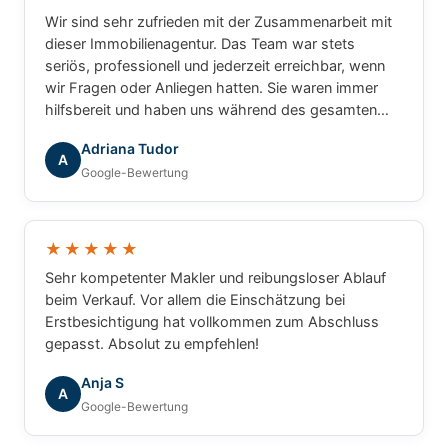
Wir sind sehr zufrieden mit der Zusammenarbeit mit
dieser Immobilienagentur. Das Team war stets
seriös, professionell und jederzeit erreichbar, wenn
wir Fragen oder Anliegen hatten. Sie waren immer
hilfsbereit und haben uns während des gesamten
Prozesses zuverlässig begleitet. Wir können die
Adriana Tudor
Agentur mit gutem Gewissen weiterempfehlen.
A
Google-Bewertung
★★★★★
Sehr kompetenter Makler und reibungsloser Ablauf
beim Verkauf. Vor allem die Einschätzung bei
Erstbesichtigung hat vollkommen zum Abschluss
gepasst. Absolut zu empfehlen!
Anja S
A
Google-Bewertung