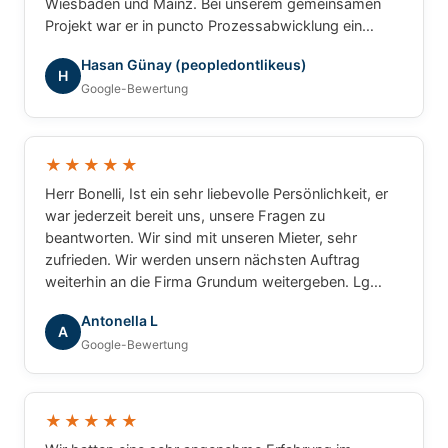
Wiesbaden und Mainz. Bei unserem gemeinsamen
Projekt war er in puncto Prozessabwicklung ein
unschlagbarer Partner: professionell, strukturiert und
Hasan Günay (peopledontlikeus)
ergebnisorientiert. Für gewerbliche Transaktionen
H
Google-Bewertung
würde ich jederzeit wieder mit ihm
zusammenarbeiten.
★★★★★
Herr Bonelli, Ist ein sehr liebevolle Persönlichkeit, er
war jederzeit bereit uns, unsere Fragen zu
beantworten. Wir sind mit unseren Mieter, sehr
zufrieden. Wir werden unsern nächsten Auftrag
weiterhin an die Firma Grundum weitergeben. Lg
Luca
Antonella L
A
Google-Bewertung
★★★★★