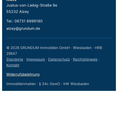
Justus-von-Liebig-Straße 9e
55232 Alzey
Tel.:
06731 8999180
alzey@grundum.de
© 2026 GRUNDUM Immobilien GmbH · Wiesbaden · HRB
29647
Standorte
·
Impressum
·
Datenschutz
·
Rechtshinweis
·
Kontakt
Widerrufsbelehrung
Immobilienmakler · § 34c GewO · IHK Wiesbaden