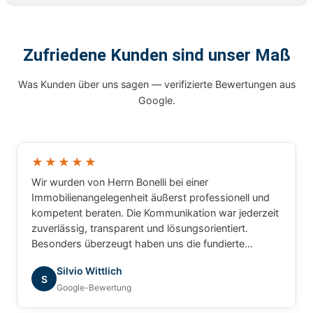
Zufriedene Kunden sind unser Maß
Was Kunden über uns sagen — verifizierte Bewertungen aus
Google.
★★★★★
Wir wurden von Herrn Bonelli bei einer
Immobilienangelegenheit äußerst professionell und
kompetent beraten. Die Kommunikation war jederzeit
zuverlässig, transparent und lösungsorientiert.
Besonders überzeugt haben uns die fundierte
Marktkenntnis, die schnelle Bearbeitung unserer
Silvio Wittlich
Anliegen und das sehr gute Verständnis für die
S
Google-Bewertung
besonderen Anforderungen. Wir haben uns während
des gesamten Prozesses bestens betreut gefühlt