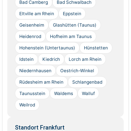
Bad Camberg
Bad Schwalbach
Eltville am Rhein
Eppstein
Geisenheim
Glashütten (Taunus)
Heidenrod
Hofheim am Taunus
Hohenstein (Untertaunus)
Hünstetten
Idstein
Kiedrich
Lorch am Rhein
Niedernhausen
Oestrich-Winkel
Rüdesheim am Rhein
Schlangenbad
Taunusstein
Waldems
Walluf
Weilrod
Standort Frankfurt