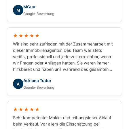
die tolle Zusammenarbeit!
MGuy
M
Google-Bewertung
★★★★★
Wir sind sehr zufrieden mit der Zusammenarbeit mit
dieser Immobilienagentur. Das Team war stets
seriös, professionell und jederzeit erreichbar, wenn
wir Fragen oder Anliegen hatten. Sie waren immer
hilfsbereit und haben uns während des gesamten
Prozesses zuverlässig begleitet. Wir können die
Adriana Tudor
Agentur mit gutem Gewissen weiterempfehlen.
A
Google-Bewertung
★★★★★
Sehr kompetenter Makler und reibungsloser Ablauf
beim Verkauf. Vor allem die Einschätzung bei