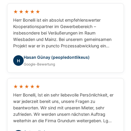
und können Herrn Bonelli uneingeschränkt
weiterempfehlen. Vielen Dank für die hervorragende
★★★★★
Zusammenarbeit!
Herr Bonelli ist ein absolut empfehlenswerter
Kooperationspartner im Gewerbebereich –
insbesondere bei Veräußerungen im Raum
Wiesbaden und Mainz. Bei unserem gemeinsamen
Projekt war er in puncto Prozessabwicklung ein
unschlagbarer Partner: professionell, strukturiert und
Hasan Günay (peopledontlikeus)
ergebnisorientiert. Für gewerbliche Transaktionen
H
Google-Bewertung
würde ich jederzeit wieder mit ihm
zusammenarbeiten.
★★★★★
Herr Bonelli, Ist ein sehr liebevolle Persönlichkeit, er
war jederzeit bereit uns, unsere Fragen zu
beantworten. Wir sind mit unseren Mieter, sehr
zufrieden. Wir werden unsern nächsten Auftrag
weiterhin an die Firma Grundum weitergeben. Lg
Luca