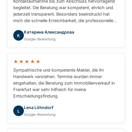
Kontaktaufnahme bis zum Abschluss hervorragend
begleitet. Die Beratung war kompetent, ehrlich und
jederzeit transparent. Besonders beeindruckt hat
mich die schnelle Erreichbarkeit, die professionelle
Arbeitsweise und das große Fachwissen rund um
Катерина Александрова
Immobilien. Ich hatte zu jeder Zeit das Gefühl, dass
К
Google-Bewertung
nicht einfach nur eine Immobilie vermittelt wird,
sondern dass meine persönlichen Interessen und
Wünsche im Mittelpunkt stehen. Alle Fragen wurden
verständlich beantwortet und der gesamte Ablauf
★★★★★
war hervorragend organisiert. Wer einen
Sympathische und kompetente Makler, die ihr
zuverlässigen, engagierten und vertrauenswürdigen
Handwerk verstehen. Termine wurden immer
Immobilienpartner sucht, ist bei GRUNDUM
eingehalten, die Beratung zum Immobilienverkauf in
Immobilien bestens aufgehoben. Eine klare
Frankfurt war sehr hilfreich für meine
Empfehlung – vielen Dank für die ausgezeichnete
Entscheidungsfindung.
Zusammenarbeit!
Lena Löhndorf
L
Google-Bewertung