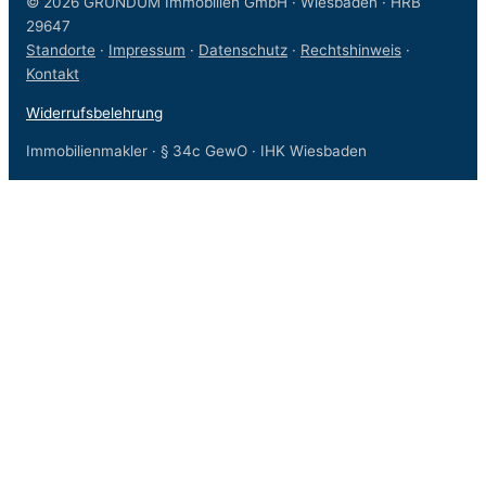
© 2026 GRUNDUM Immobilien GmbH · Wiesbaden · HRB
29647
Standorte
·
Impressum
·
Datenschutz
·
Rechtshinweis
·
Kontakt
Widerrufsbelehrung
Immobilienmakler · § 34c GewO · IHK Wiesbaden