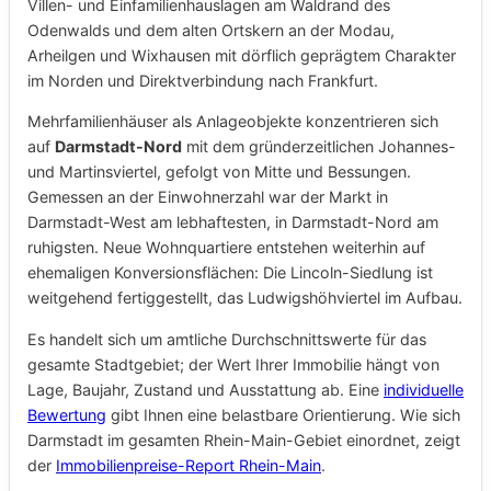
Villen- und Einfamilienhauslagen am Waldrand des
Odenwalds und dem alten Ortskern an der Modau,
Arheilgen und Wixhausen mit dörflich geprägtem Charakter
im Norden und Direktverbindung nach Frankfurt.
Mehrfamilienhäuser als Anlageobjekte konzentrieren sich
auf
Darmstadt-Nord
mit dem gründerzeitlichen Johannes-
und Martinsviertel, gefolgt von Mitte und Bessungen.
Gemessen an der Einwohnerzahl war der Markt in
Darmstadt-West am lebhaftesten, in Darmstadt-Nord am
ruhigsten. Neue Wohnquartiere entstehen weiterhin auf
ehemaligen Konversionsflächen: Die Lincoln-Siedlung ist
weitgehend fertiggestellt, das Ludwigshöhviertel im Aufbau.
Es handelt sich um amtliche Durchschnittswerte für das
gesamte Stadtgebiet; der Wert Ihrer Immobilie hängt von
Lage, Baujahr, Zustand und Ausstattung ab. Eine
individuelle
Bewertung
gibt Ihnen eine belastbare Orientierung. Wie sich
Darmstadt im gesamten Rhein-Main-Gebiet einordnet, zeigt
der
Immobilienpreise-Report Rhein-Main
.