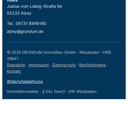
Justus-von-Liebig-Straße 9e
55232 Alzey
Tel.:
06731 8999180
alzey@grundum.de
© 2026 GRUNDUM Immobilien GmbH · Wiesbaden · HRB
29647
Standorte
·
Impressum
·
Datenschutz
·
Rechtshinweis
·
Kontakt
Widerrufsbelehrung
Immobilienmakler · § 34c GewO · IHK Wiesbaden