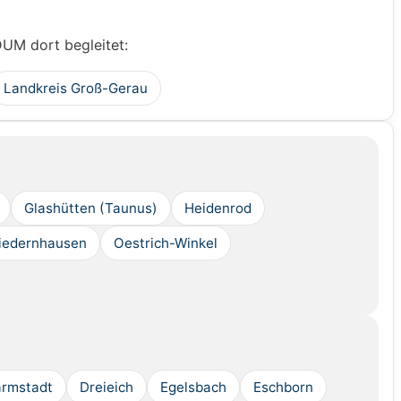
DUM dort begleitet:
Landkreis Groß-Gerau
Glashütten (Taunus)
Heidenrod
iedernhausen
Oestrich-Winkel
rmstadt
Dreieich
Egelsbach
Eschborn