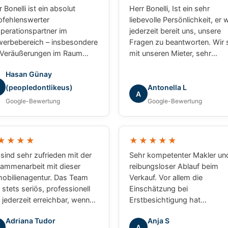
 Bonelli ist ein absolut
Herr Bonelli, Ist ein sehr
fehlenswerter
liebevolle Persönlichkeit, er 
perationspartner im
jederzeit bereit uns, unsere
erbebereich – insbesondere
Fragen zu beantworten. Wir 
 Veräußerungen im Raum
mit unseren Mieter, sehr
sbaden und Mainz. Bei
zufrieden. Wir werden unser
Hasan Günay
erem gemeinsamen Projekt
nächsten Auftrag weiterhin 
 er in puncto
die Firma Grundum weiterge
(peopledontlikeus)
Antonella L
A
zessabwicklung ein
Lg Luca
Google-Bewertung
Google-Bewertung
chlagbarer Partner:
essionell, strukturiert und
ebnisorientiert. Für
★★★★
★★★★★
erbliche Transaktionen
de ich jederzeit wieder mit
 sind sehr zufrieden mit der
Sehr kompetenter Makler un
 zusammenarbeiten.
ammenarbeit mit dieser
reibungsloser Ablauf beim
obilienagentur. Das Team
Verkauf. Vor allem die
 stets seriös, professionell
Einschätzung bei
 jederzeit erreichbar, wenn
Erstbesichtigung hat
 Fragen oder Anliegen hatten.
vollkommen zum Abschluss
Adriana Tudor
Anja S
 waren immer hilfsbereit und
gepasst. Absolut zu empfehl
A