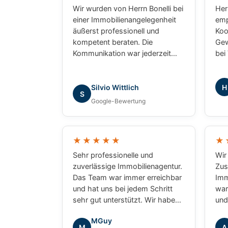
Wir wurden von Herrn Bonelli bei
Herr
einer Immobilienangelegenheit
emp
äußerst professionell und
Koo
kompetent beraten. Die
Gew
Kommunikation war jederzeit
bei
zuverlässig, transparent und
Wie
lösungsorientiert. Besonders
uns
überzeugt haben uns die
war
H
Silvio Wittlich
S
fundierte Marktkenntnis, die
Pro
Google-Bewertung
schnelle Bearbeitung unserer
uns
Anliegen und das sehr gute
prof
Verständnis für die besonderen
erg
★★★★★
★
Anforderungen. Wir haben uns
gew
während des gesamten
wür
Sehr professionelle und
Wir
Prozesses bestens betreut
ihm
zuverlässige Immobilienagentur.
Zus
gefühlt und können Herrn Bonelli
Das Team war immer erreichbar
Imm
uneingeschränkt
und hat uns bei jedem Schritt
war
weiterempfehlen. Vielen Dank
sehr gut unterstützt. Wir haben
und
für die hervorragende
uns während des gesamten
wir
MGuy
Zusammenarbeit!
Kaufprozesses gut betreut
Sie
M
A