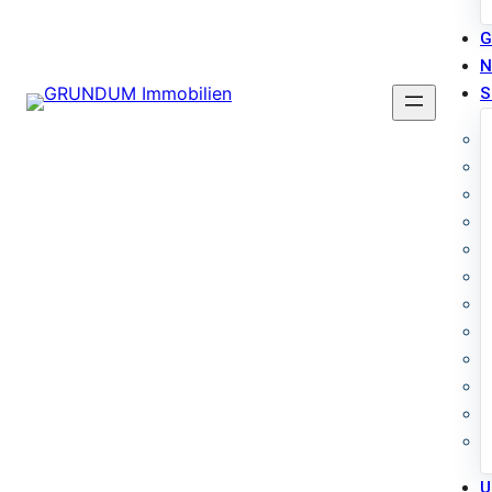
G
N
S
U