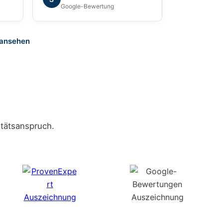
war sehr angenehm. Ich kann
Google-Bewertung
die Grundum Immobilien GmbH
ohne Einschränkung empfehlen.
 ansehen
tätsanspruch.