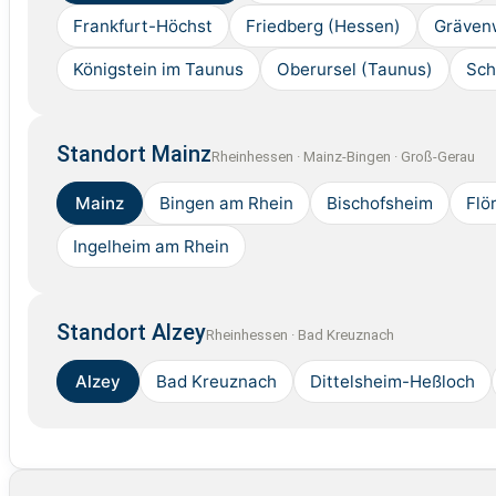
Frankfurt-Höchst
Friedberg (Hessen)
Gräven
Königstein im Taunus
Oberursel (Taunus)
Sch
Standort Mainz
Rheinhessen · Mainz-Bingen · Groß-Gerau
Mainz
Bingen am Rhein
Bischofsheim
Flö
Ingelheim am Rhein
Standort Alzey
Rheinhessen · Bad Kreuznach
Alzey
Bad Kreuznach
Dittelsheim-Heßloch