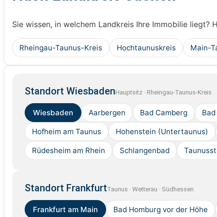
Sie wissen, in welchem Landkreis Ihre Immobilie liegt? 
Rheingau-Taunus-Kreis
Hochtaunuskreis
Main-T
Standort Wiesbaden
Hauptsitz · Rheingau-Taunus-Kreis
Wiesbaden
Aarbergen
Bad Camberg
Bad
Hofheim am Taunus
Hohenstein (Untertaunus)
Rüdesheim am Rhein
Schlangenbad
Taunusst
Standort Frankfurt
Taunus · Wetterau · Südhessen
Frankfurt am Main
Bad Homburg vor der Höhe