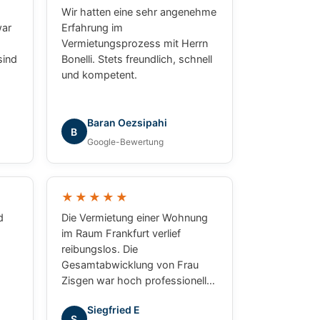
Wir hatten eine sehr angenehme
war
Erfahrung im
Vermietungsprozess mit Herrn
sind
Bonelli. Stets freundlich, schnell
und kompetent.
n
an
ben.
Baran Oezsipahi
B
Google-Bewertung
★★★★★
d
Die Vermietung einer Wohnung
im Raum Frankfurt verlief
reibungslos. Die
Gesamtabwicklung von Frau
Zisgen war hoch professionell
und erfolgreich. Der Kontakt mit
Siegfried E
en!
Herrn Bonelli und Frau Zisgen
S