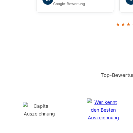
gefühlt. Vielen Dank für die tolle
hab
Google-Bewertung
Zusammenarbeit!
ges
zuv
kön
★★★
Gew
Top-Bewertun