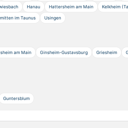
wiesbach
Hanau
Hattersheim am Main
Kelkheim (T
mitten im Taunus
Usingen
rsheim am Main
Ginsheim-Gustavsburg
Griesheim
Guntersblum