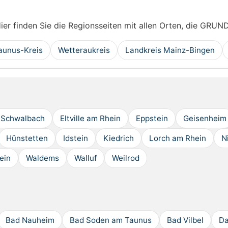
Hier finden Sie die Regionsseiten mit allen Orten, die GRUN
aunus-Kreis
Wetteraukreis
Landkreis Mainz-Bingen
 Schwalbach
Eltville am Rhein
Eppstein
Geisenheim
Hünstetten
Idstein
Kiedrich
Lorch am Rhein
N
ein
Waldems
Walluf
Weilrod
Bad Nauheim
Bad Soden am Taunus
Bad Vilbel
Da